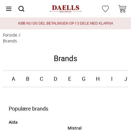
KØB NU OG DEL BETALINGEN OP I 3 DELE MED KLARNA
Forside
Brands
Brands
A
B
C
D
E
G
H
I
J
Populære brands
Aida
Mistral