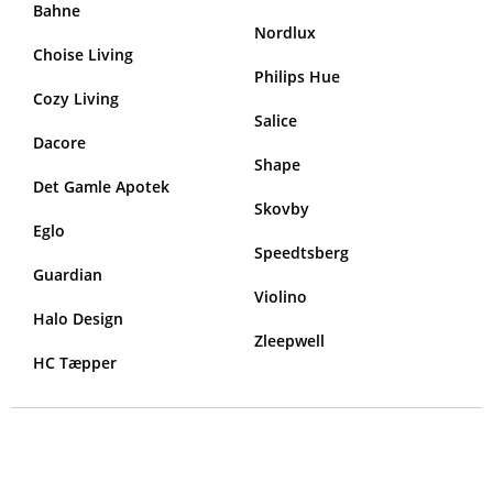
Bahne
Nordlux
Choise Living
Philips Hue
Cozy Living
Salice
Dacore
Shape
Det Gamle Apotek
Skovby
Eglo
Speedtsberg
Guardian
Violino
Halo Design
Zleepwell
HC Tæpper