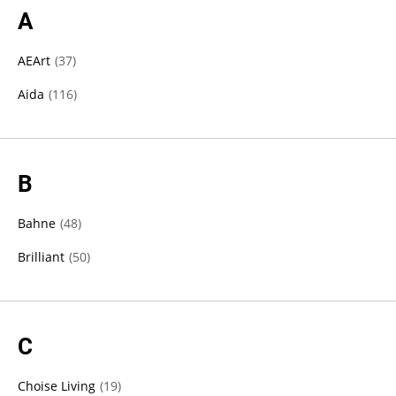
A
AEArt
(
37
)
Aida
(
116
)
B
Bahne
(
48
)
Brilliant
(
50
)
C
Choise Living
(
19
)