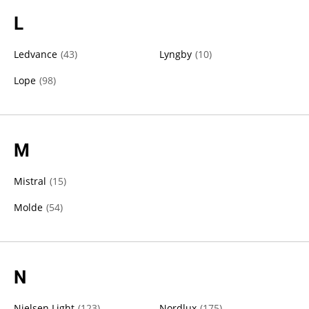
L
Ledvance
(
43
)
Lyngby
(
10
)
Lope
(
98
)
M
Mistral
(
15
)
Molde
(
54
)
N
Nielsen Light
(
123
)
Nordlux
(
175
)