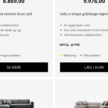
8.869,00
9.976,00
d venstre brun stof
Sofa U-shape grå/beige højre
 siddekomfort
En rigtig flyder sofa
både sæde og ryg
Stor sofa med plads til hele famil
dersofa
Helt fantastisk siddekomfort
Ingen butikker
Webshop
Alle butikker
SE MERE
LÆG I KURV