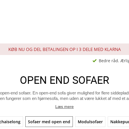
KØB NU OG DEL BETALINGEN OP I 3 DELE MED KLARNA
Bedre råd. Ærli
OPEN END SOFAER
f open-end sofaer. En open-end sofa giver mulighed for flere siddep
en fungerer som en hjørnesofa, men uden at være lukket af med et ar
Læs mere
chaiselong
Sofaer med open end
Modulsofaer
Nakkepu