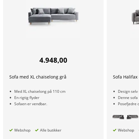
4.948,00
Sofa med XL chaiselong grå
Sofa Halifax
Med XL chaiselong på 110 cm
Design selv 
En rigtig flyder
Denne sofa 
Sofaen er vendbar.
Posefjedre 
Webshop
Alle butikker
Webshop