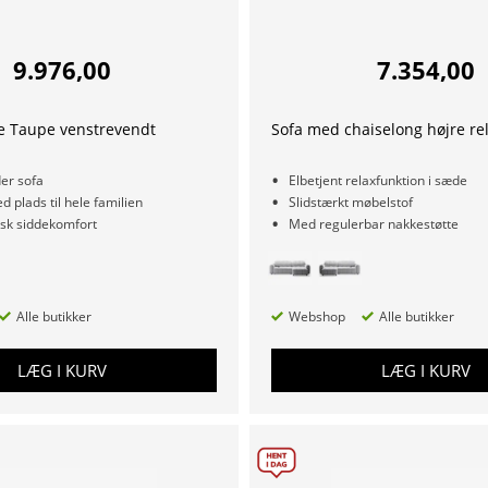
9.976,00
7.354,00
e Taupe venstrevendt
Sofa med chaiselong højre re
der sofa
Elbetjent relaxfunktion i sæde
d plads til hele familien
Slidstærkt møbelstof
isk siddekomfort
Med regulerbar nakkestøtte
Alle butikker
Webshop
Alle butikker
LÆG I KURV
LÆG I KURV