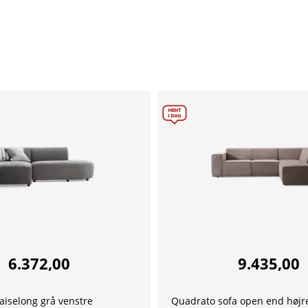
6.372,00
9.435,00
aiselong grå venstre
Quadrato sofa open end højr