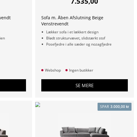
7.535,00
vendt
Sofa m. Åben Afslutning Beige
Venstrevendt
Lækker sofa i et lækkert design
ien
Blødt strukturvævet, slidstærkt stof
Posefjedre i alle sæder og nozagfjedre
Webshop
Ingen butikker
SE MERE
SPAR
3.000,00 kr