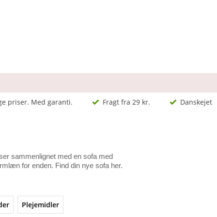
ge priser. Med garanti.
Fragt fra 29 kr.
Danskejet
ladser sammenlignet med en sofa med
mlæn for enden. Find din nye sofa her.
der
Plejemidler