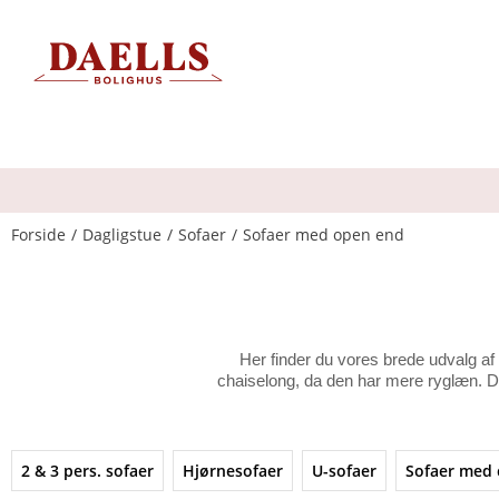
Forside
Dagligstue
Sofaer
Sofaer med open end
Her finder du vores brede udvalg a
chaiselong, da den har mere ryglæn. D
2 & 3 pers. sofaer
Hjørnesofaer
U-sofaer
Sofaer med 