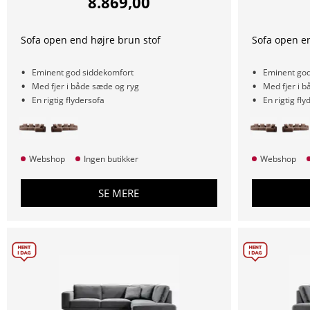
8.869,00
Sofa open end højre brun stof
Sofa open en
Eminent god siddekomfort
Eminent god
Med fjer i både sæde og ryg
Med fjer i 
En rigtig flydersofa
En rigtig fly
Webshop
Ingen butikker
Webshop
SE MERE