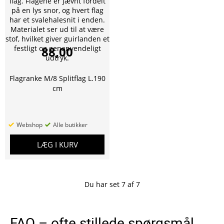
88,00
Flagranke M/8 Splitflag L.190
cm
Webshop
Alle butikker
LÆG I KURV
Du har set
7
af
7
FAQ – ofte stillede spørgsmål