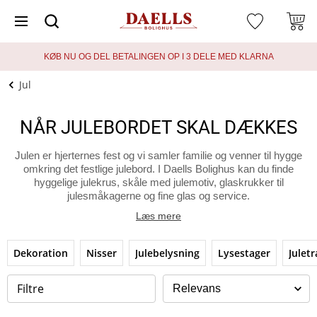
KØB NU OG DEL BETALINGEN OP I 3 DELE MED KLARNA
Jul
NÅR JULEBORDET SKAL DÆKKES
Julen er hjerternes fest og vi samler familie og venner til hygge
omkring det festlige julebord. I Daells Bolighus kan du finde
hyggelige julekrus, skåle med julemotiv, glaskrukker til
julesmåkagerne og fine glas og service.
Læs mere
Dekoration
Nisser
Julebelysning
Lysestager
Julet
Filtre