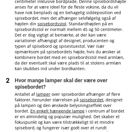
centimeter inklusive bordplade. Denne spisebordshøjde
anses for at være ideel for de fleste voksne, da du vil
have nok benplads og en behagelig siddeposition ved
spisebordet, men det afhænger selvfølgelig også af
højden din
spisebordsstol
. Standardhøjden på en
spisebordsstol er normalt mellem 45 og 50 centimeter.
Det er dog vigtigt at bemærke, at der kan være
variationer afhængigt af designet, producenten og
typen af spisebord og spisestuestol. Vær især
opmærksom på spisebordets højde, hvis du ønsker at
kombinere bordet med en spisebordsstol med armlæn,
da der eventuelt skal være plads til at stolens armlæn
kan skubbes ind under bordkanten.
Hvor mange lamper skal der være over
spisebordet?
Antallet af
lamper
over spisebordet afhænger af flere
faktorer, herunder størrelsen på
spisebordet
, designet
på lampen og den ønskede belysningseffekt over
bordet.
En enkelt hængende lampe
i centrum af bordet
er en almindelig og populær mulighed. Det skaber et
fokuspunkt og kan være tilstrækkeligt til et mindre
spisebord, og fungerer især godt over et rundt