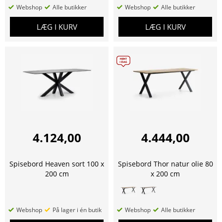
Webshop
Alle butikker
Webshop
Alle butikker
LÆG I KURV
LÆG I KURV
4.124,00
4.444,00
Spisebord Heaven sort 100 x
Spisebord Thor natur olie 80
200 cm
x 200 cm
Webshop
På lager i én butik
Webshop
Alle butikker