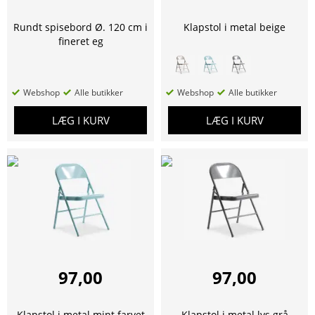
Rundt spisebord Ø. 120 cm i
Klapstol i metal beige
fineret eg
Webshop
Alle butikker
Webshop
Alle butikker
LÆG I KURV
LÆG I KURV
97,00
97,00
Klapstol i metal mint farvet
Klapstol i metal lys grå