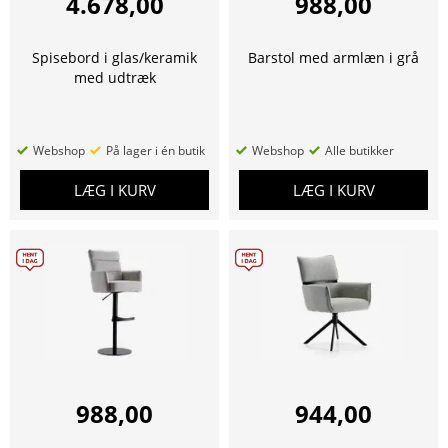
4.678,00
988,00
Spisebord i glas/keramik
Barstol med armlæn i grå
med udtræk
Webshop
På lager i én butik
Webshop
Alle butikker
LÆG I KURV
LÆG I KURV
988,00
944,00