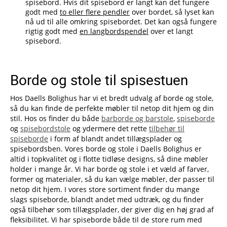
spisebord. Hvis dit spisebord er langt kan det fungere
godt med
to eller flere pendler
over bordet, så lyset kan
nå ud til alle omkring spisebordet. Det kan også fungere
rigtig godt med
en langbordspendel
over et langt
spisebord.
Borde og stole til spisestuen
Hos Daells Bolighus har vi et bredt udvalg af borde og stole,
så du kan finde de perfekte møbler til netop dit hjem og din
stil. Hos os finder du både
barborde og barstole
,
spiseborde
og
spisebordstole
og ydermere det rette
tilbehør til
spiseborde
i form af blandt andet tillægsplader og
spisebordsben. Vores borde og stole i Daells Bolighus er
altid i topkvalitet og i flotte tidløse designs, så dine møbler
holder i mange år. Vi har borde og stole i et væld af farver,
former og materialer, så du kan vælge møbler, der passer til
netop dit hjem. I vores store sortiment finder du mange
slags spiseborde, blandt andet med udtræk, og du finder
også tilbehør som tillægsplader, der giver dig en høj grad af
fleksibilitet. Vi har spiseborde både til de store rum med