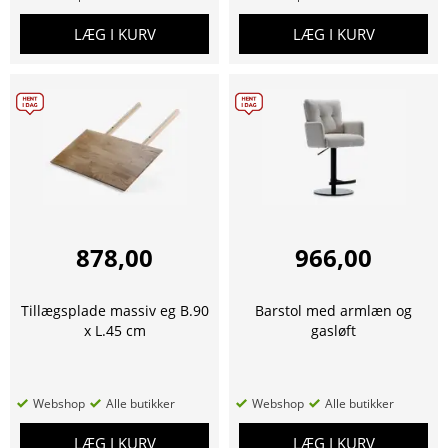
LÆG I KURV
LÆG I KURV
878,00
966,00
Tillægsplade massiv eg B.90
Barstol med armlæn og
x L.45 cm
gasløft
Webshop
Alle butikker
Webshop
Alle butikker
LÆG I KURV
LÆG I KURV