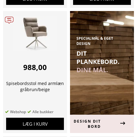
SPECIALMÅL & EGET
DESIGN
DIT
PLANKEBORD.
988,00
DINE MÅL.
Spisebordsstol med armlæn
gråbrun/beige
Webshop
Alle butikker
DESIGN DIT
LÆG I KURV
BORD