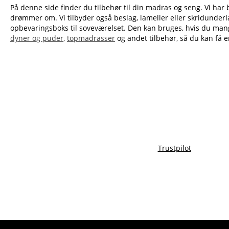
På denne side finder du tilbehør til din madras og seng. Vi har
drømmer om. Vi tilbyder også beslag, lameller eller skridunder
opbevaringsboks til soveværelset. Den kan bruges, hvis du mangle
dyner og puder
,
topmadrasser
og andet tilbehør, så du kan få e
Trustpilot