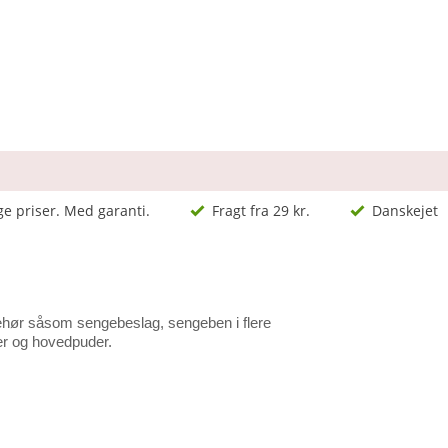
ge priser. Med garanti.
Fragt fra 29 kr.
Danskejet
ilbehør såsom sengebeslag, sengeben i flere
er og hovedpuder.