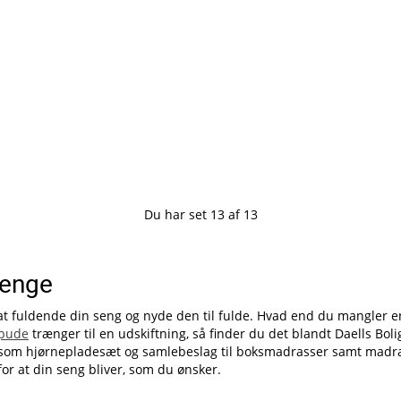
Du har set
13
af
13
 senge
 at fuldende din seng og nyde den til fulde. Hvad end du mangler e
pude
trænger til en udskiftning, så finder du det blandt Daells Bo
hør som hjørnepladesæt og samlebeslag til boksmadrasser samt madr
or at din seng bliver, som du ønsker.