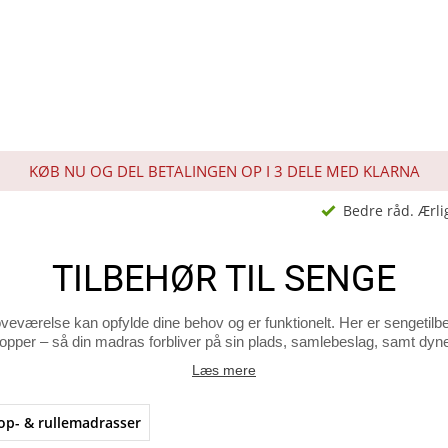
KØB NU OG DEL BETALINGEN OP I 3 DELE MED KLARNA
Bedre råd. Ærli
TILBEHØR TIL SENGE
t soveværelse kan opfylde dine behov og er funktionelt. Her er senget
opper – så din madras forbliver på sin plads, samlebeslag, samt dyn
Læs mere
op- & rullemadrasser