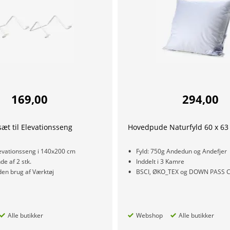
169,00
294,00
t til Elevationsseng
Hovedpude Naturfyld 60 x 63
levationsseng i 140x200 cm
Fyld: 750g Andedun og Andefjer
e af 2 stk.
Inddelt i 3 Kamre
en brug af Værktøj
BSCI, ØKO_TEX og DOWN PASS Ce
Alle butikker
Webshop
Alle butikker