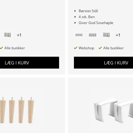
Børstet Stål
4 stk. Ben
Giver God Sovehøjde
+
1
+
1
Alle butikker
Webshop
Alle butikker
LÆG I KURV
LÆG I KURV