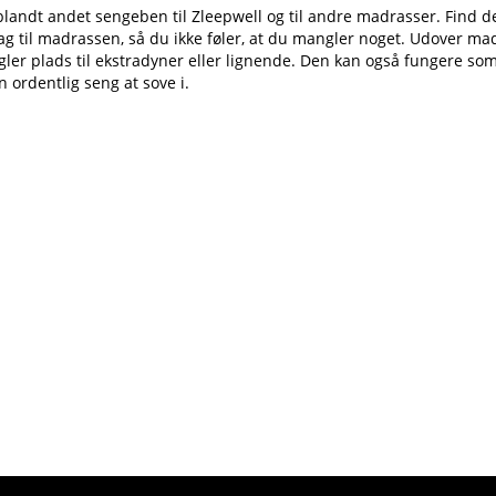
 blandt andet sengeben til Zleepwell og til andre madrasser. Find d
lag til madrassen, så du ikke føler, at du mangler noget. Udover m
r plads til ekstradyner eller lignende. Den kan også fungere som en
n ordentlig seng at sove i.