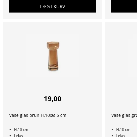
LÆG I KURV
19,00
Vase glas brun H.10xØ.5 cm
Vase glas g
H.10 cm
H.10 cm
I glas
I glas