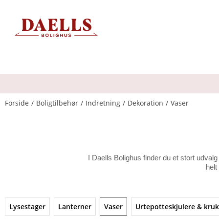
Forside
Boligtilbehør
Indretning
Dekoration
Vaser
I Daells Bolighus finder du et stort udval
helt
Lysestager
Lanterner
Vaser
Urtepotteskjulere & kru