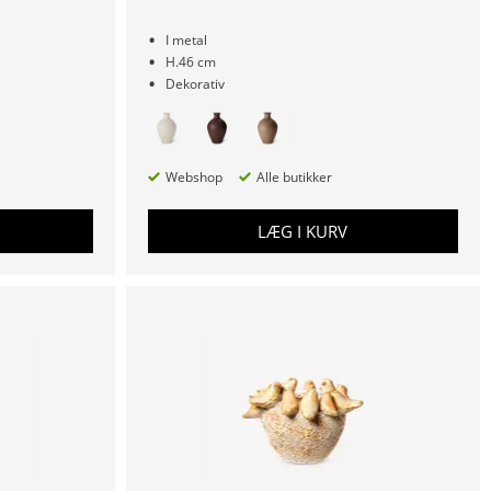
I metal
H.46 cm
Dekorativ
Webshop
Alle butikker
LÆG I KURV