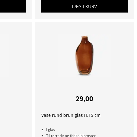
LÆG I KURV
29,00
Vase rund brun glas H.15 cm
I glas
Til tørrede og friske blomster