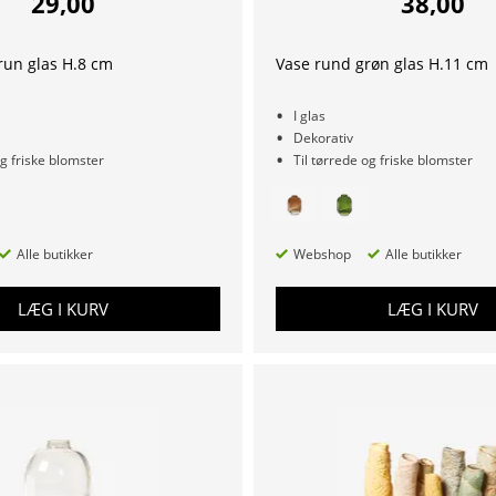
29,00
38,00
run glas H.8 cm
Vase rund grøn glas H.11 cm
I glas
Dekorativ
og friske blomster
Til tørrede og friske blomster
Alle butikker
Webshop
Alle butikker
LÆG I KURV
LÆG I KURV