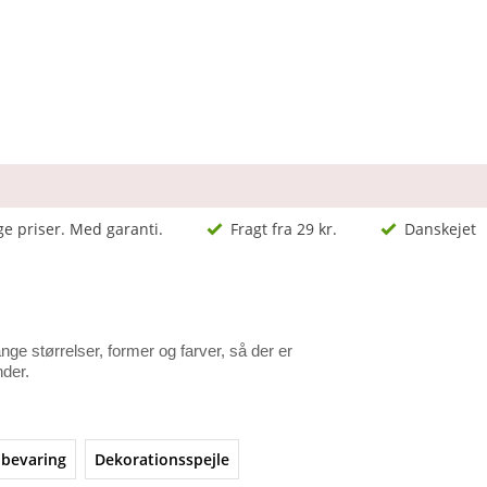
ge priser. Med garanti.
Fragt fra 29 kr.
Danskejet
nge størrelser, former og farver, så der er
nder.
pbevaring
Dekorationsspejle