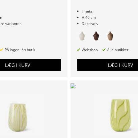
I metal
en
H.46 cm
re varianter
Dekorativ
På lager i én butik
Webshop
Alle butikker
LÆG I KURV
LÆG I KURV