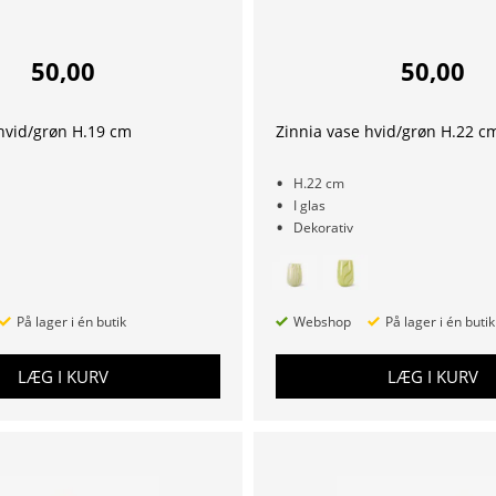
50,00
50,00
hvid/grøn H.19 cm
Zinnia vase hvid/grøn H.22 c
H.22 cm
I glas
Dekorativ
På lager i én butik
Webshop
På lager i én butik
LÆG I KURV
LÆG I KURV