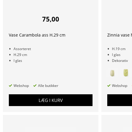
75,00
Vase Carambola ass H.29 cm
Zinnia vase 
Assorteret
H.19 cm
H.29 cm
I glas
I glas
Dekorativ
Webshop
Alle butikker
Webshop
LÆG I KURV