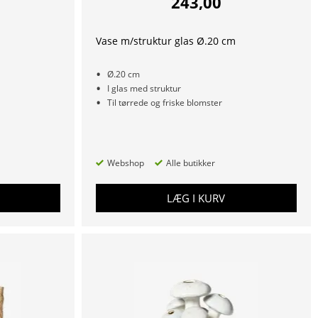
243,00
Vase m/struktur glas Ø.20 cm
Ø.20 cm
I glas med struktur
Til tørrede og friske blomster
Webshop
Alle butikker
LÆG I KURV