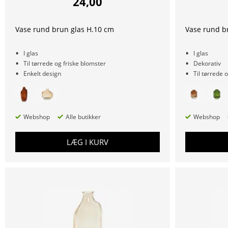
24,00
Vase rund brun glas H.10 cm
Vase rund b
I glas
I glas
Til tørrede og friske blomster
Dekorativ
Enkelt design
Til tørrede 
Webshop
Alle butikker
Webshop
LÆG I KURV