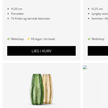
H.20 cm
H.25 cm
Porcelæn
Lyngby vas
Til friske og tørrede blomster
kommer i fle
Webshop
På lager i én butik
Webshop
LÆG I KURV