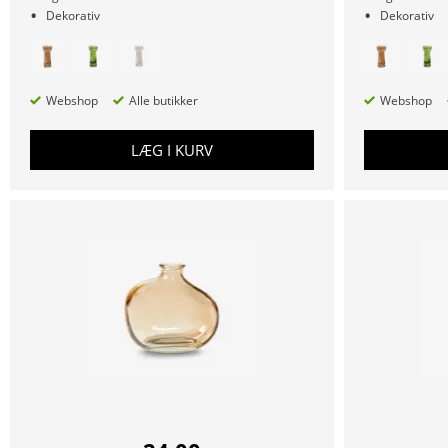
Dekorativ
Dekorativ
Webshop
Alle butikker
Webshop
LÆG I KURV