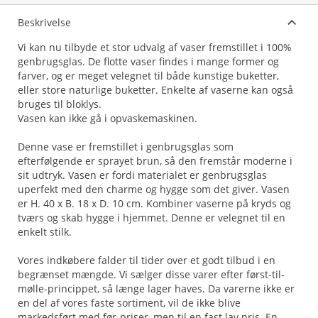
Beskrivelse
Vi kan nu tilbyde et stor udvalg af vaser fremstillet i 100%
genbrugsglas. De flotte vaser findes i mange former og
farver, og er meget velegnet til både kunstige buketter,
eller store naturlige buketter. Enkelte af vaserne kan også
bruges til bloklys.
Vasen kan ikke gå i opvaskemaskinen.
Denne vase er fremstillet i genbrugsglas som
efterfølgende er sprayet brun, så den fremstår moderne i
sit udtryk. Vasen er fordi materialet er genbrugsglas
uperfekt med den charme og hygge som det giver. Vasen
er H. 40 x B. 18 x D. 10 cm. Kombiner vaserne på kryds og
tværs og skab hygge i hjemmet. Denne er velegnet til en
enkelt stilk.
Vores indkøbere falder til tider over et godt tilbud i en
begrænset mængde. Vi sælger disse varer efter først-til-
mølle-princippet, så længe lager haves. Da varerne ikke er
en del af vores faste sortiment, vil de ikke blive
markedsført med før-priser, men til en fast lav pris. En