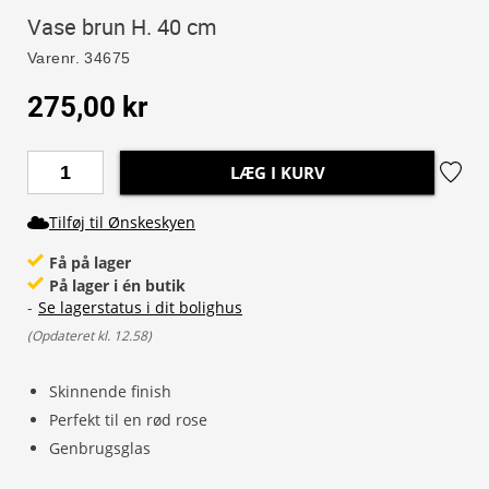
Vase brun H. 40 cm
Varenr.
34675
275,00 kr
LÆG I KURV
Tilføj til Ønskeskyen
Få på lager
På lager i én butik
-
Se lagerstatus i dit bolighus
(
Opdateret kl. 12.58
)
Skinnende finish
Perfekt til en rød rose
Genbrugsglas