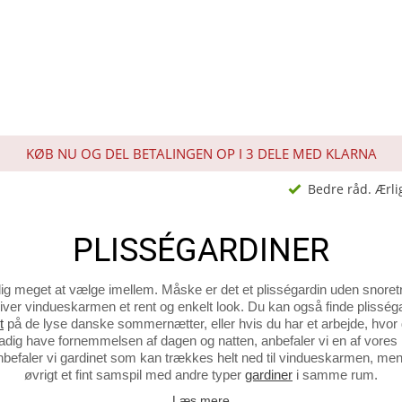
KØB NU OG DEL BETALINGEN OP I 3 DELE MED KLARNA
Bedre råd. Ærli
PLISSÉGARDINER
dig meget at vælge imellem. Måske er det et plisségardin uden snoret
 giver vindueskarmen et rent og enkelt look. Du kan også finde pliss
t
på de lyse danske sommernætter, eller hvis du har et arbejde, hvor 
tadig have fornemmelsen af dagen og natten, anbefaler vi en af vore
anbefaler vi gardinet som kan trækkes helt ned til vindueskarmen, men
øvrigt et fint samspil med andre typer
gardiner
i samme rum.
Læs mere