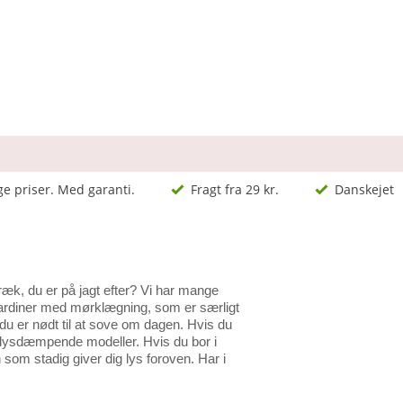
ge priser. Med garanti.
Fragt fra 29 kr.
Danskejet
ræk, du er på jagt efter? Vi har mange
égardiner med mørklægning, som er særligt
du er nødt til at sove om dagen. Hvis du
s lysdæmpende modeller. Hvis du bor i
 som stadig giver dig lys foroven. Har i