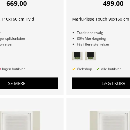
669,00
499,00
k 110x160 cm Hvid
Mørk.Plisse Touch 90x160 cm 
r
Traditionelt valg
t splitfunktion
80% Mørklægning
tørrelser
Fås i flere størrelser
Ingen butikker
Webshop
Alle butikker
SE MERE
LÆG I KURV