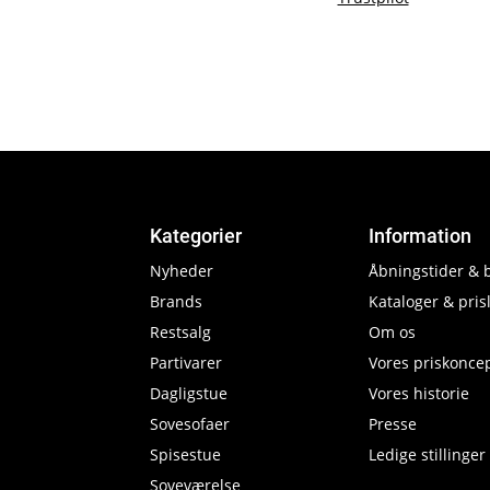
Kategorier
Information
Nyheder
Åbningstider & 
Brands
Kataloger & prisl
Restsalg
Om os
Partivarer
Vores priskonce
Dagligstue
Vores historie
Sovesofaer
Presse
Spisestue
Ledige stillinger
Soveværelse