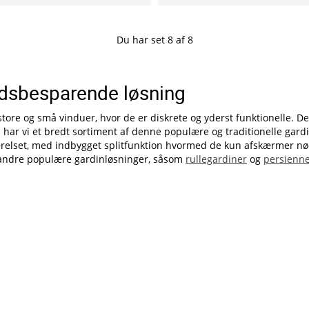
Du har set
8
af
8
ladsbesparende løsning
store og små vinduer, hvor de er diskrete og yderst funktionelle. D
ar vi et bredt sortiment af denne populære og traditionelle gardinl
relset, med indbygget splitfunktion hvormed de kun afskærmer nø
f andre populære gardinløsninger, såsom
rullegardiner
og
persienn