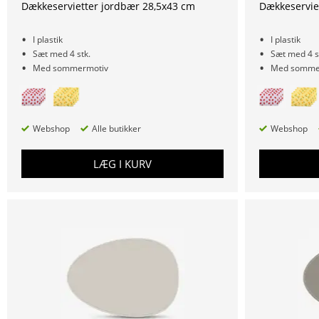
Dækkeservietter jordbær 28,5x43 cm
Dækkeserviet
I plastik
I plastik
Sæt med 4 stk.
Sæt med 4 s
Med sommermotiv
Med somme
Webshop
Alle butikker
Webshop
LÆG I KURV