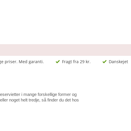
ge priser. Med garanti.
Fragt fra 29 kr.
Danskejet
eservietter i mange forskellige former og
ler noget helt tredje, så finder du det hos