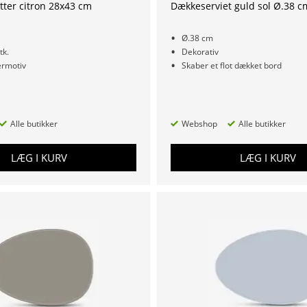
ter citron 28x43 cm
Dækkeserviet guld sol Ø.38 c
Ø.38 cm
tk.
Dekorativ
rmotiv
Skaber et flot dækket bord
Alle butikker
Webshop
Alle butikker
LÆG I KURV
LÆG I KURV