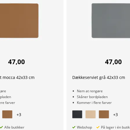
47,00
47,00
t mocca 42x33 cm
Dækkeserviet grå 42x33 cm
gøre
Nem at rengøre
dpladen
Skåner bordpladen
ere farver
Kommer i flere farver
+
3
+
3
Alle butikker
Webshop
På lager i én butik