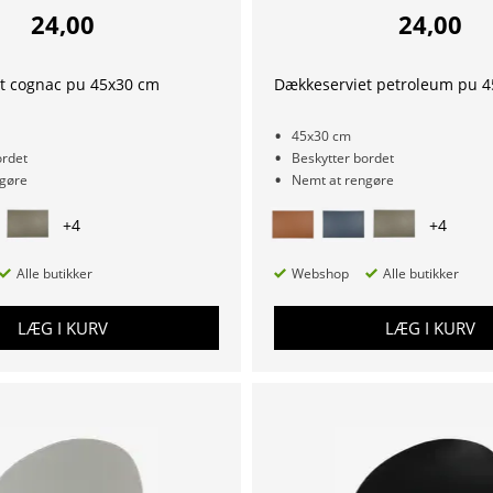
24,00
24,00
t cognac pu 45x30 cm
Dækkeserviet petroleum pu 
45x30 cm
ordet
Beskytter bordet
gøre
Nemt at rengøre
+
4
+
4
Alle butikker
Webshop
Alle butikker
LÆG I KURV
LÆG I KURV