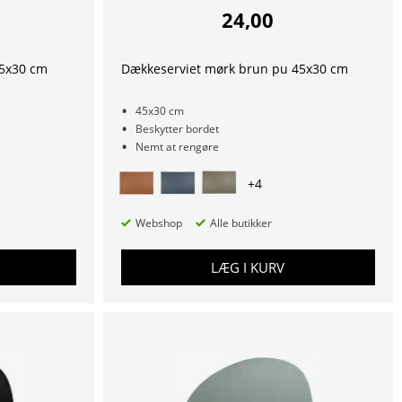
24,00
45x30 cm
Dækkeserviet mørk brun pu 45x30 cm
45x30 cm
Beskytter bordet
Nemt at rengøre
+
4
Webshop
Alle butikker
LÆG I KURV