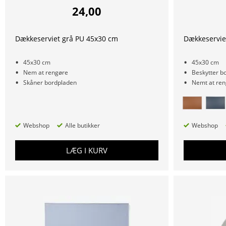
24,00
Dækkeserviet grå PU 45x30 cm
Dækkeservie
45x30 cm
45x30 cm
Nem at rengøre
Beskytter b
Skåner bordpladen
Nemt at ren
Webshop
Alle butikker
Webshop
LÆG I KURV