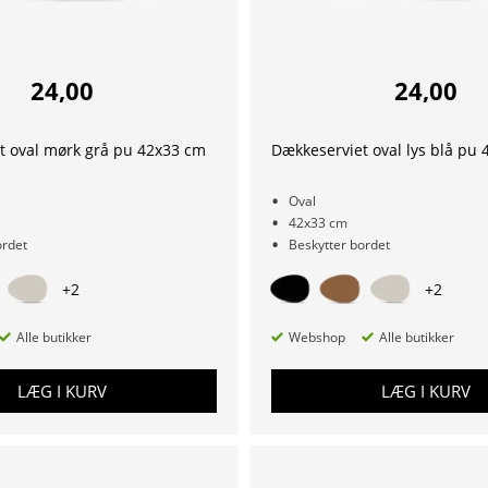
24,00
24,00
t oval mørk grå pu 42x33 cm
Dækkeserviet oval lys blå pu
Oval
42x33 cm
ordet
Beskytter bordet
+
2
+
2
Alle butikker
Webshop
Alle butikker
LÆG I KURV
LÆG I KURV