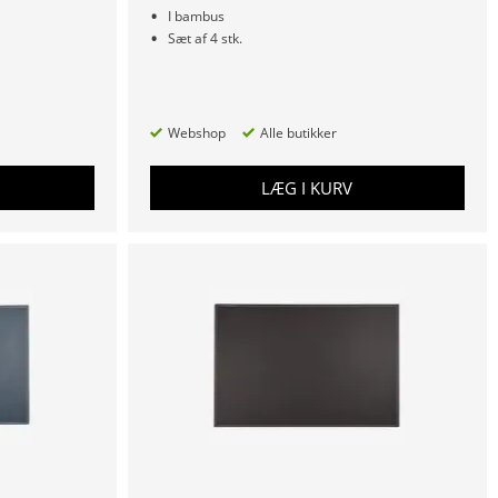
I bambus
Sæt af 4 stk.
Webshop
Alle butikker
LÆG I KURV