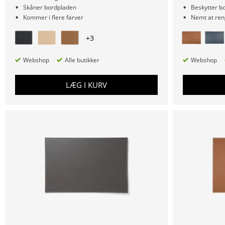
Skåner bordpladen
Beskytter b
Kommer i flere farver
Nemt at ren
+
3
Webshop
Alle butikker
Webshop
LÆG I KURV