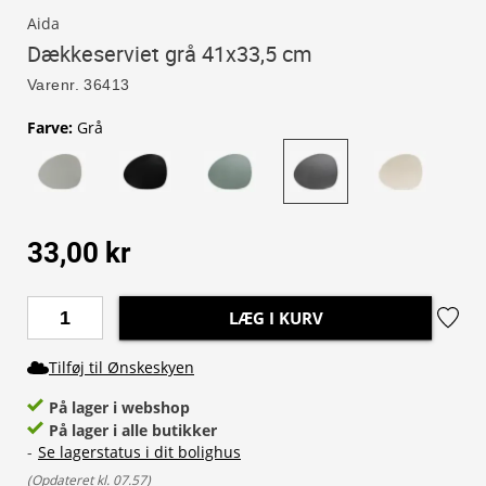
Aida
Dækkeserviet grå 41x33,5 cm
Varenr.
36413
Farve
:
Grå
33,00 kr
LÆG I KURV
Tilføj til Ønskeskyen
På lager i webshop
På lager i alle butikker
-
Se lagerstatus i dit bolighus
(
Opdateret kl. 07.57
)