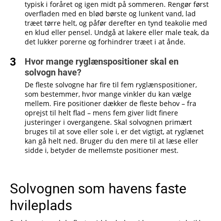
typisk i foråret og igen midt på sommeren. Rengør først
overfladen med en blød børste og lunkent vand, lad
træet tørre helt, og påfør derefter en tynd teakolie med
en klud eller pensel. Undgå at lakere eller male teak, da
det lukker porerne og forhindrer træet i at ånde.
Hvor mange ryglænspositioner skal en
solvogn have?
De fleste solvogne har fire til fem ryglænspositioner,
som bestemmer, hvor mange vinkler du kan vælge
mellem. Fire positioner dækker de fleste behov – fra
oprejst til helt flad – mens fem giver lidt finere
justeringer i overgangene. Skal solvognen primært
bruges til at sove eller sole i, er det vigtigt, at ryglænet
kan gå helt ned. Bruger du den mere til at læse eller
sidde i, betyder de mellemste positioner mest.
Solvognen som havens faste
hvileplads