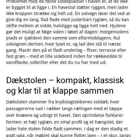
Problemet med de fleste siddepladser i haven er, at de ikke
er bygget til at ligge i. En havestol støtter ryggen, men lader
ikke kroppen strække sig helt ud. En solvogn løser det ved at
give dig en lang, flad flade med justerbart ryglæn, så du kan
skifte mellem at sidde, halvligge og ligge helt ned. Hjulene
gør det muligt at følge solen i løbet af dagen: morgensolens
plads er sjældent den samme som eftermiddagens. Rul
solvognen derhen, hvor lyset er, og lad den stå til næste
gang. Placér den på et fladt underlag – fliser, terrasse eller
fast græs – med et lille sidebord inden for rækkevidde til
vandflaske, solbriller eller det du nu har med ud.
Dækstolen – kompakt, klassisk
og klar til at klappe sammen
Dækstolen stammer fra krydstogtskibenes soldæk, hvor
passagererne sad i rækker langs rælingen med et tæppe
over knæene og udsigt til havet. Den oprindelse forklarer
formen: et højt ryglæn, en smal profil og et hængslet, der
lader hele stolen folde fladt sammen. I dag er den stadig et
godt valg, når møblet skal kunne flyttes igen – i et skur, langs