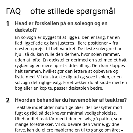
FAQ – ofte stillede spørgsmål
Hvad er forskellen på en solvogn og en
dækstol?
En solvogn er bygget til at ligge i. Den er lang, har en
flad liggeflade og kan justeres i flere positioner – fra
næsten oprejst til helt vandret. De fleste solvogne har
hjul, så du kan rulle den derhen, hvor solen rammer,
uden at løfte. En dækstol er derimod en stol med et højt
ryglæn og en mere opret siddestilling. Den kan klappes
helt sammen, hvilket gør den lettere at opbevare og
flytte med. Vil du strække dig ud og sove i solen, er en
solvogn det rigtige valg. Foretrækker du at sidde med en
bog eller en kop te, passer dækstolen bedre.
Hvordan behandler du havemøbler af teaktræ?
Teaktræ indeholder naturlige olier, der beskytter mod
fugt og råd, så det kræver minimal vedligeholdelse.
Ubehandlet teak får med tiden en sølvgrå patina, som
mange foretrækker. Vil du bevare den varme, gyldne
farve, kan du oliere møblerne en til to gange om året –