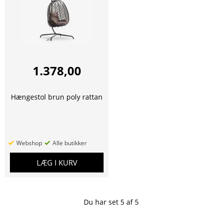
1.378,00
Hængestol brun poly rattan
Webshop
Alle butikker
LÆG I KURV
Du har set
5
af
5