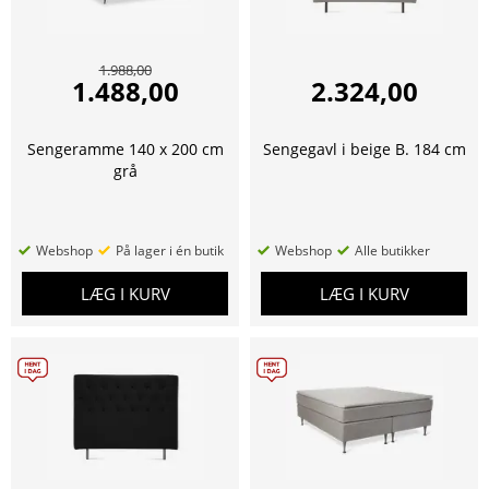
1.988,00
1.488,00
2.324,00
Sengeramme 140 x 200 cm
Sengegavl i beige B. 184 cm
grå
Webshop
På lager i én butik
Webshop
Alle butikker
LÆG I KURV
LÆG I KURV