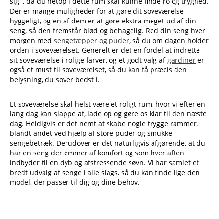
sig i, da du netop i dette rum skal kunne finde ro og tryghed.
Der er mange muligheder for at gøre dit soveværelse
hyggeligt, og en af dem er at gøre ekstra meget ud af din
seng, så den fremstår blød og behagelig. Red din seng hver
morgen med
sengetæpper og puder
, så du om dagen holder
orden i soveværelset. Generelt er det en fordel at indrette
sit soveværelse i rolige farver, og et godt valg af
gardiner
er
også et must til soveværelset, så du kan få præcis den
belysning, du sover bedst i.
Et soveværelse skal helst være et roligt rum, hvor vi efter en
lang dag kan slappe af, lade op og gøre os klar til den næste
dag. Heldigvis er det nemt at skabe nogle trygge rammer,
blandt andet ved hjælp af store puder og smukke
sengebetræk. Derudover er det naturligvis afgørende, at du
har en seng der emmer af komfort og som hver aften
indbyder til en dyb og afstressende søvn. Vi har samlet et
bredt udvalg af senge i alle slags, så du kan finde lige den
model, der passer til dig og dine behov.