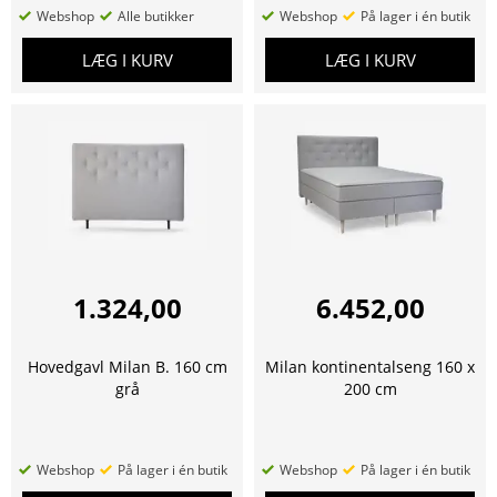
Webshop
Alle butikker
Webshop
På lager i én butik
LÆG I KURV
LÆG I KURV
1.324,00
6.452,00
Hovedgavl Milan B. 160 cm
Milan kontinentalseng 160 x
grå
200 cm
Webshop
På lager i én butik
Webshop
På lager i én butik