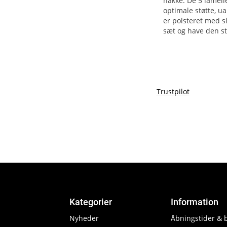
nakke. De 5 lamell
optimale støtte, 
er polsteret med s
sæt og have den st
Trustpilot
Kategorier
Information
Nyheder
Åbningstider & 