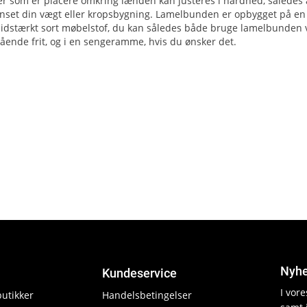
er som er placere omkring lænden kan justeres i hårdhed, således 
uanset din vægt eller kropsbygning. Lamelbunden er opbygget på e
lidstærkt sort møbelstof, du kan således både bruge lamelbunden v
ående frit, og i en sengeramme, hvis du ønsker det.
Nyhe
Kundeservice
I vor
butikker
Handelsbetingelser