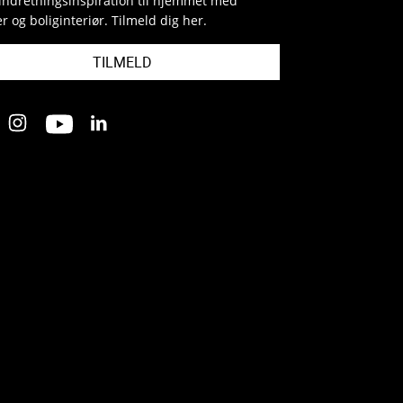
indretningsinspiration til hjemmet med
r og boliginteriør. Tilmeld dig her.
TILMELD