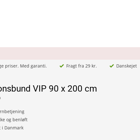
ge priser. Med garanti.
Fragt fra 29 kr.
Danskejet
ionsbund VIP 90 x 200 cm
9
ernbetjening
ke og benløft
t i Danmark