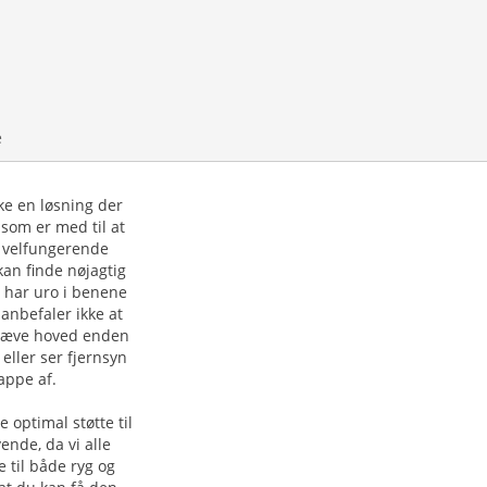
e
ke en løsning der
 som er med til at
n velfungerende
kan finde nøjagtig
r har uro i benene
anbefaler ikke at
 hæve hoved enden
eller ser fjernsyn
appe af.
optimal støtte til
ende, da vi alle
 til både ryg og