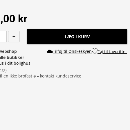
,00 kr
LÆG I KURV
i webshop
Tilføj til Ønskeskyen
Føj til favoritter
alle butikker
us i dit bolighus
7.58
)
il en ikke brofast ø – kontakt kundeservice