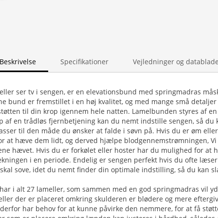
Beskrivelse
Specifikationer
Vejledninger og datablad
 eller ser tv i sengen, er en elevationsbund med springmadras mås
ne bund er fremstillet i en høj kvalitet, og med mange små detaljer
tøtten til din krop igennem hele natten. Lamelbunden styres af e
p af en trådløs fjernbetjening kan du nemt indstille sengen, så du 
asser til den måde du ønsker at falde i søvn på. Hvis du er øm elle
or at hæve dem lidt, og derved hjælpe blodgennemstrømningen, Vi 
e hævet. Hvis du er forkølet eller hoster har du mulighed for at
ækningen i en periode. Endelig er sengen perfekt hvis du ofte læser 
kal sove, idet du nemt finder din optimale indstilling, så du kan sl
r i alt 27 lameller, som sammen med en god springmadras vil yde 
eller der er placeret omkring skulderen er blødere og mere eftergiv
 derfor har behov for at kunne påvirke den nemmere, for at få støtte