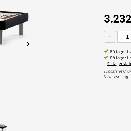
3.232
På lager 
På lager i 
-
Se lagerstat
(
Opdateret kl. 0
Ved levering t