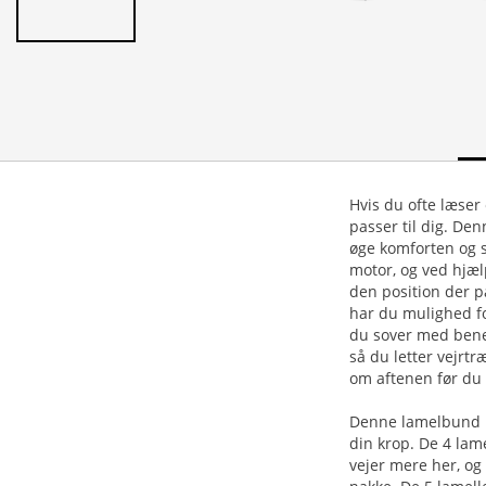
Hvis du ofte læser
passer til dig. Den
øge komforten og s
motor, og ved hjæl
den position der p
har du mulighed f
du sover med benen
så du letter vejrtr
om aftenen før du s
Denne lamelbund ha
din krop. De 4 lam
vejer mere her, og