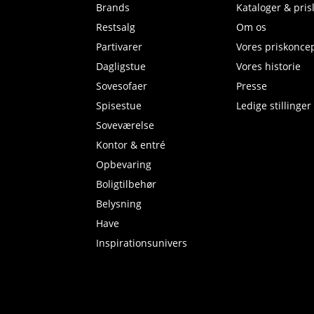
Brands
Kataloger & prisl
Restsalg
Om os
Partivarer
Vores priskonce
Dagligstue
Vores historie
Sovesofaer
Presse
Spisestue
Ledige stillinger
Soveværelse
Kontor & entré
Opbevaring
Boligtilbehør
Belysning
Have
Inspirationsunivers