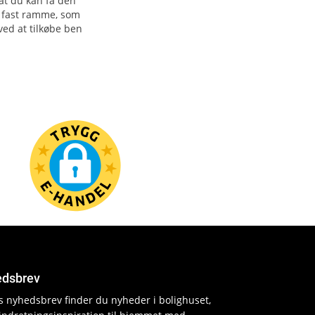
at du kan få den
n fast ramme, som
ed at tilkøbe ben
dsbrev
es nyhedsbrev finder du nyheder i bolighuset,