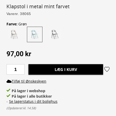
Klapstol i metal mint farvet
Varenr.
38065
Farve
:
Grøn
97,00 kr
LÆG I KURV
Tilføj til Ønskeskyen
På lager i webshop
På lager i alle butikker
-
Se lagerstatus i dit bolighus
(
Opdateret kl. 14.58
)