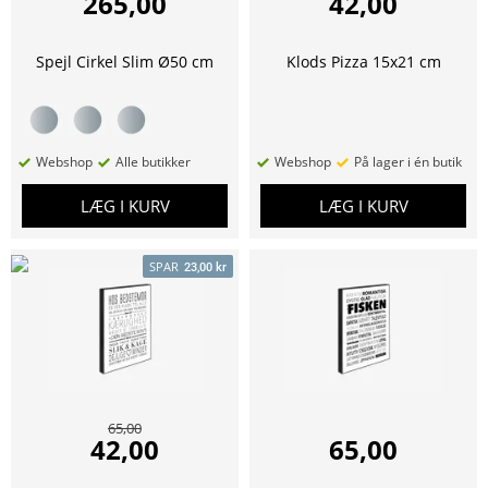
265,00
42,00
Spejl Cirkel Slim Ø50 cm
Klods Pizza 15x21 cm
Webshop
Alle butikker
Webshop
På lager i én butik
LÆG I KURV
LÆG I KURV
SPAR
23,00 kr
65,00
42,00
65,00