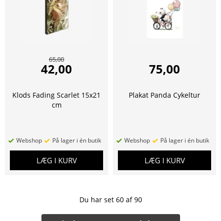
65,00
42,00
75,00
Klods Fading Scarlet 15x21
Plakat Panda Cykeltur
cm
Webshop
På lager i én butik
Webshop
På lager i én butik
LÆG I KURV
LÆG I KURV
Du har set
60
af
90