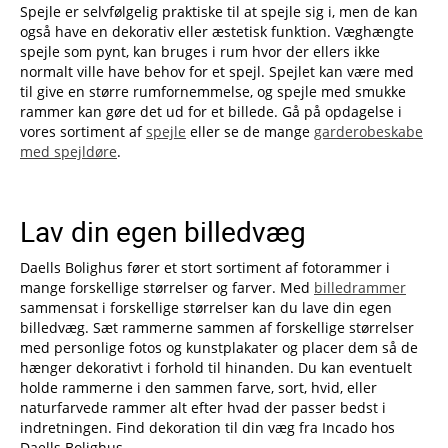
Spejle er selvfølgelig praktiske til at spejle sig i, men de kan
også have en dekorativ eller æstetisk funktion. Væghængte
spejle som pynt, kan bruges i rum hvor der ellers ikke
normalt ville have behov for et spejl. Spejlet kan være med
til give en større rumfornemmelse, og spejle med smukke
rammer kan gøre det ud for et billede. Gå på opdagelse i
vores sortiment af
spejle
eller se de mange
garderobeskabe
med spejldøre
.
Lav din egen billedvæg
Daells Bolighus fører et stort sortiment af fotorammer i
mange forskellige størrelser og farver. Med
billedrammer
sammensat i forskellige størrelser kan du lave din egen
billedvæg. Sæt rammerne sammen af forskellige størrelser
med personlige fotos og kunstplakater og placer dem så de
hænger dekorativt i forhold til hinanden. Du kan eventuelt
holde rammerne i den sammen farve, sort, hvid, eller
naturfarvede rammer alt efter hvad der passer bedst i
indretningen. Find dekoration til din væg fra Incado hos
Daells Bolighus.