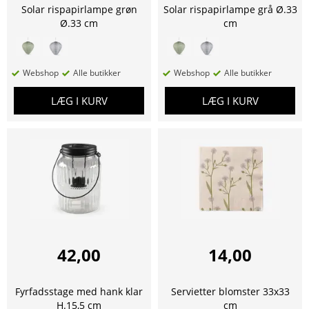
Solar rispapirlampe grøn
Solar rispapirlampe grå Ø.33
Ø.33 cm
cm
Webshop
Alle butikker
Webshop
Alle butikker
LÆG I KURV
LÆG I KURV
42,00
14,00
Fyrfadsstage med hank klar
Servietter blomster 33x33
H.15,5 cm
cm