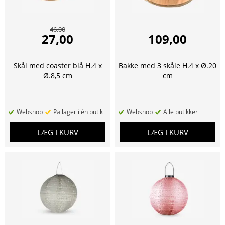
46,00
27,00
109,00
Skål med coaster blå H.4 x
Bakke med 3 skåle H.4 x Ø.20
Ø.8,5 cm
cm
Webshop
På lager i én butik
Webshop
Alle butikker
LÆG I KURV
LÆG I KURV