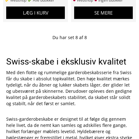
Webshop
Alle butikker
Webshop
Ingen butikker
LÆG I KURV
SE MERE
Du har set
8
af
8
Swiss-skabe i eksklusiv kvalitet
Med den flotte og rummelige garderobeskabsserie fra Swiss
får du skabe i absolut topkvalitet. Den høje kvalitet mærkes
tydeligt, når du åbner og lukker skabets låger, der glider let
og ubesværet på skinnerne. Derudover opleves den gedigne
kvalitet på garderobeskabets stabilitet, da skabet står solidt
og stabilt, når det først er samlet.
Swiss-garderobeskabe er designet til at følge dig gennem
hele livet, da de nemt kan samles og adskilles flere gange,
hvilket forlænger møblets levetid. Hyldebærere og
bøjlestænger er fremstillet i metal, hvilket giver ekstra styrke