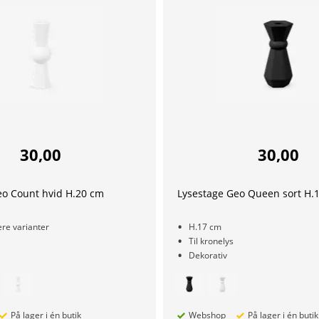
30,00
30,00
eo Count hvid H.20 cm
Lysestage Geo Queen sort H.
re varianter
H.17 cm
Til kronelys
Dekorativ
På lager i én butik
Webshop
På lager i én butik