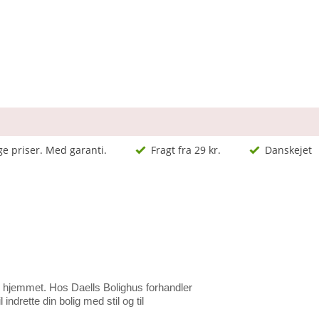
ge priser. Med garanti.
Fragt fra 29 kr.
Danskejet
il hjemmet. Hos Daells Bolighus forhandler
 indrette din bolig med stil og til