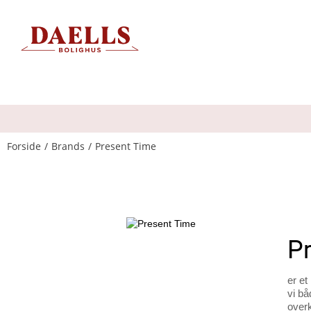
Forside
Brands
Present Time
P
er et
vi b
over