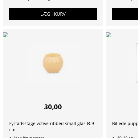
LÆG I KURV
30,00
Fyrfadsstage votive ribbed small glas Ø.9
Billede pupp
cm
Men fint mønster
40x40 cm