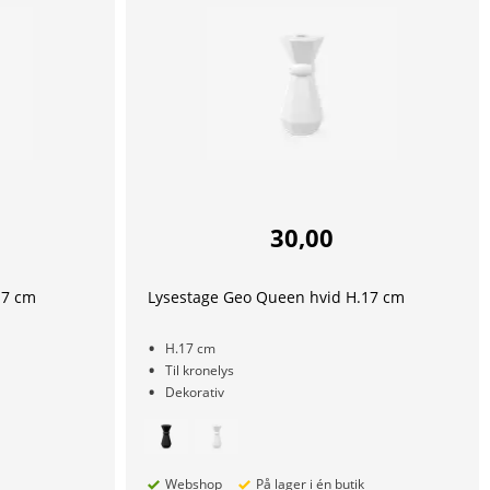
30,00
17 cm
Lysestage Geo Queen hvid H.17 cm
H.17 cm
Til kronelys
Dekorativ
Webshop
På lager i én butik