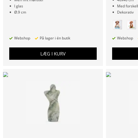
I glas
Med forskel
Ø.9 cm
Dekorativ
Webshop
På lager i én butik
Webshop
LÆG I KURV