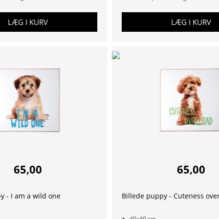
LÆG I KURV
LÆG I KURV
65,00
65,00
y - I am a wild one
Billede puppy - Cuteness ove
40x40 cm