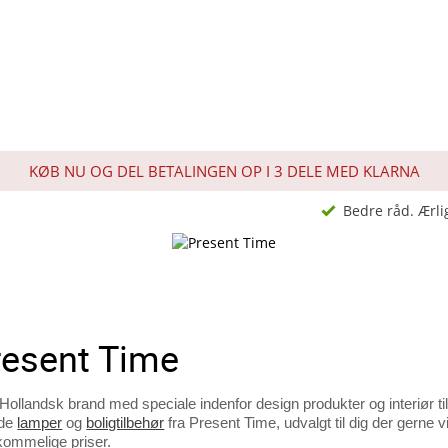
KØB NU OG DEL BETALINGEN OP I 3 DELE MED KLARNA
Bedre råd. Ærli
resent Time
 Hollandsk brand med speciale indenfor design produkter og interiør t
åde
lamper
og
boligtilbehør
fra Present Time, udvalgt til dig der gerne vil
kommelige priser.