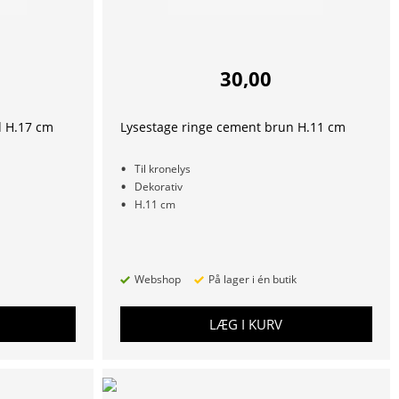
30,00
d H.17 cm
Lysestage ringe cement brun H.11 cm
Til kronelys
Dekorativ
H.11 cm
Webshop
På lager i én butik
LÆG I KURV