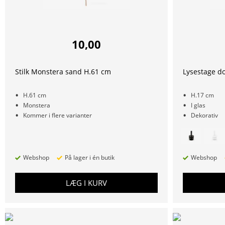
10,00
Stilk Monstera sand H.61 cm
Lysestage d
H.61 cm
H.17 cm
Monstera
I glas
Kommer i flere varianter
Dekorativ
Webshop
På lager i én butik
Webshop
LÆG I KURV