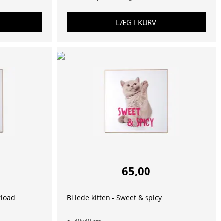
LÆG I KURV
65,00
rload
Billede kitten - Sweet & spicy
40x40 cm