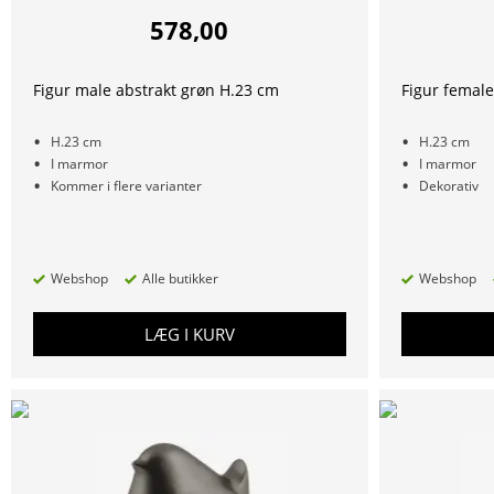
578,00
Figur male abstrakt grøn H.23 cm
Figur female
H.23 cm
H.23 cm
I marmor
I marmor
Kommer i flere varianter
Dekorativ
Webshop
Alle butikker
Webshop
LÆG I KURV