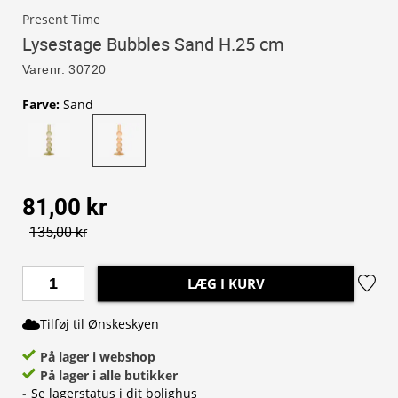
Present Time
Lysestage Bubbles Sand H.25 cm
Varenr.
30720
Farve
:
Sand
81,00 kr
135,00 kr
LÆG I KURV
Tilføj til Ønskeskyen
På lager i webshop
På lager i alle butikker
-
Se lagerstatus i dit bolighus