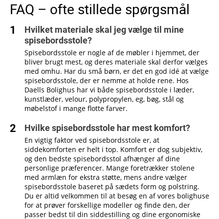
FAQ – ofte stillede spørgsmål
Hvilket materiale skal jeg vælge til mine
spisebordsstole?
Spisebordsstole er nogle af de møbler i hjemmet, der
bliver brugt mest, og deres materiale skal derfor vælges
med omhu. Har du små børn, er det en god idé at vælge
spisebordsstole, der er nemme at holde rene. Hos
Daells Bolighus har vi både spisebordsstole i læder,
kunstlæder, velour, polypropylen, eg, bøg, stål og
møbelstof i mange flotte farver.
Hvilke spisebordsstole har mest komfort?
En vigtig faktor ved spisebordsstole er, at
siddekomforten er helt i top. Komfort er dog subjektiv,
og den bedste spisebordsstol afhænger af dine
personlige præferencer. Mange foretrækker stolene
med armlæn for ekstra støtte, mens andre vælger
spisebordsstole baseret på sædets form og polstring.
Du er altid velkommen til at besøg en af vores bolighuse
for at prøver forskellige modeller og finde den, der
passer bedst til din siddestilling og dine ergonomiske