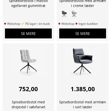
Spisebordsstol i massiv
Spisebordsstol med armlæn
egefarvet gummitræ
i creme læder
Webshop
På lager i én butik
Webshop
Ingen butikker
SE MERE
SE MERE
752,00
1.385,00
Spisebordsstol med
Spisebordsstol med armlæn
drejestel i sølvfarvet
i sort læder