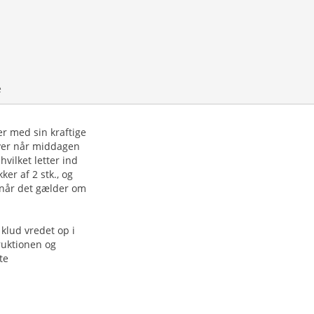
e
er med sin kraftige
 over når middagen
vilket letter ind
er af 2 stk., og
, når det gælder om
klud vredet op i
ruktionen og
te