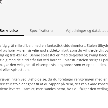
Beskrivelse
Specifikationer
Vejledninger og datablad
aftig gråt mikrofiber, med en fantastisk siddekomfort. Stolen tilbyd
tof og høje ryg, en virkelig god siddekomfort, som du vil glæde dig
lig og trækker ud. Denne spisestol er med drejestel og swing back, h
idig med de altid står flot ved bordet. Spisestuestolen sælges i pakk
gn, gør den velegnet til eksempelvis langborde som er oppe i tiden
t eller spisestuen.
ræver ingen vedligeholdelse, du du foretager rengøringen med en 
pisestuestole er egnet til at du vipper på dem, det kan skade konst
olene leveres usamlet, men samles nemt, hvis du følger den vedlag