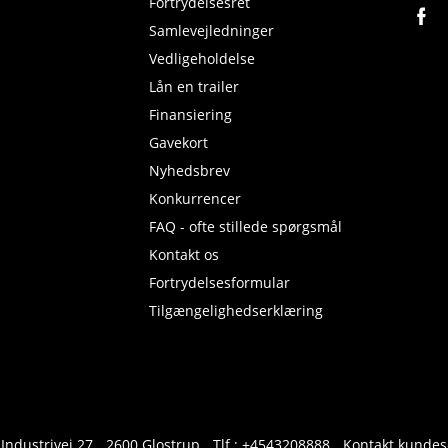
Fortrydelsesret
Samlevejledninger
Vedligeholdelse
Lån en trailer
Finansiering
Gavekort
Nyhedsbrev
Konkurrencer
FAQ - ofte stillede spørgsmål
Kontakt os
Fortrydelsesformular
Tilgængelighedserklæring
 Industrivej 27
2600 Glostrup
Tlf.:
+4543208888
Kontakt kundes