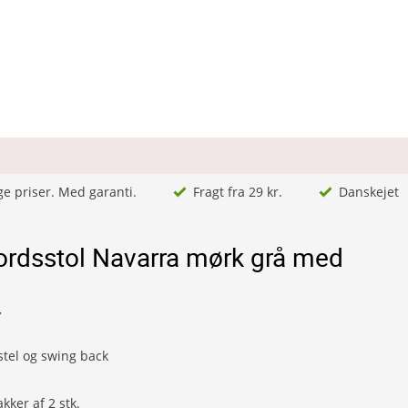
ge priser. Med garanti.
Fragt fra 29 kr.
Danskejet
ordsstol Navarra mørk grå med
7
tel og swing back
kker af 2 stk.