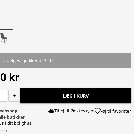
k. – sælges i pakker af 2 stk.
0 kr
LÆG I KURV
i webshop
Tilføj til Ønskeskyen
Føj til favoritter
alle butikker
us i dit bolighus
2.55
)