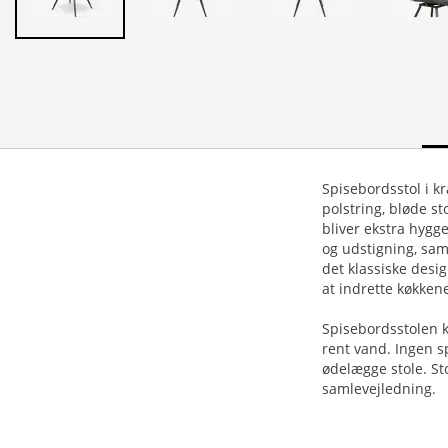
Spisebordsstol i kr
polstring, bløde s
bliver ekstra hygge
og udstigning, samt
det klassiske desi
at indrette køkkene
Spisebordsstolen k
rent vand. Ingen s
ødelægge stole. St
samlevejledning.