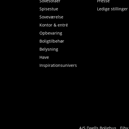
Sovesofaer
Presse
Spisestue
Ledige stillinger
Soveværelse
Kontor & entré
Opbevaring
Boligtilbehør
Belysning
Have
Inspirationsunivers
A/S Daells Bolighus
Ejby