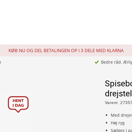
KØB NU OG DEL BETALINGEN OP I 3 DELE MED KLARNA
e
Bedre råd. Ærli
Spiseb
drejstel
Varenr.
2735
Med drejes
Høj ryg
Sælges i pa