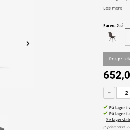
Læs mere
Farve
:
Grå
Pris pr. st
652,0
På lager 
På lager i 
-
Se lagerstat
(
Opdateret kl. 2