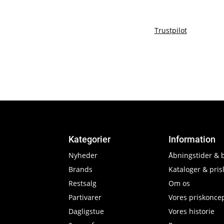
Trustpilot
Kategorier
Information
Nyheder
Åbningstider & 
Brands
Kataloger & prisl
Restsalg
Om os
Partivarer
Vores priskonce
Dagligstue
Vores historie