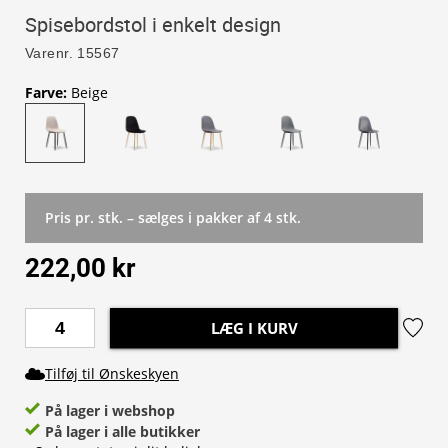
Spisebordstol i enkelt design
Varenr.
15567
Farve
:
Beige
Pris pr. stk. – sælges i pakker af 4 stk.
222,00 kr
LÆG I KURV
Tilføj til Ønskeskyen
På lager i webshop
På lager i alle butikker