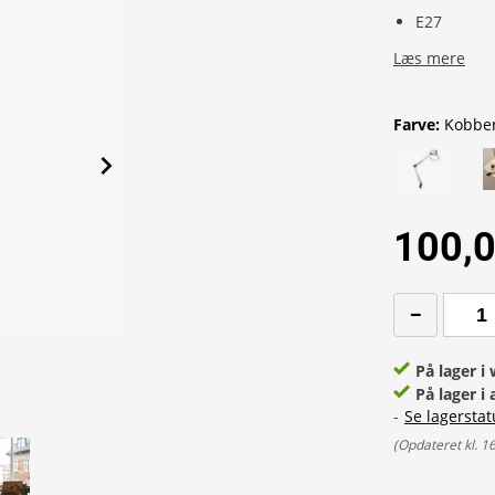
E27
Læs mere
Farve
:
Kobbe
100,0
På lager 
På lager i 
-
Se lagerstat
(
Opdateret kl. 1