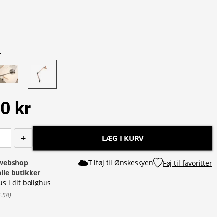
r
0 kr
LÆG I KURV
i webshop
Tilføj til Ønskeskyen
Føj til favoritter
alle butikker
us i dit bolighus
6.58
)