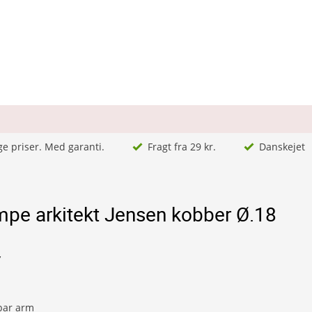
ge priser. Med garanti.
Fragt fra 29 kr.
Danskejet
mpe arkitekt Jensen kobber Ø.18
7
bar arm