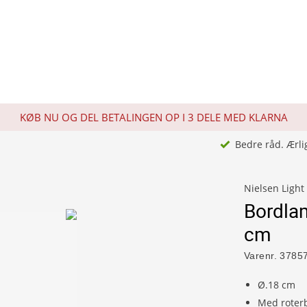
KØB NU OG DEL BETALINGEN OP I 3 DELE MED KLARNA
Bedre råd. Ærli
Nielsen Light
Bordla
cm
Varenr.
3785
Ø.18 cm
Med roter