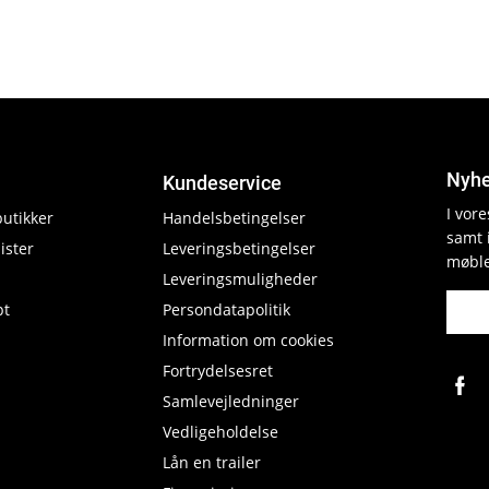
Nyhe
Kundeservice
I vor
butikker
Handelsbetingelser
samt 
ister
Leveringsbetingelser
møble
Leveringsmuligheder
pt
Persondatapolitik
Information om cookies
Fortrydelsesret
Samlevejledninger
Vedligeholdelse
Lån en trailer