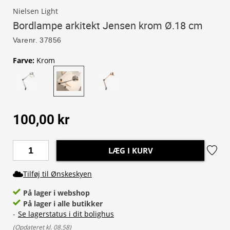
Nielsen Light
Bordlampe arkitekt Jensen krom Ø.18 cm
Varenr.
37856
Farve
:
Krom
100,00 kr
LÆG I KURV
Tilføj til Ønskeskyen
På lager i webshop
På lager i alle butikker
-
Se lagerstatus i dit bolighus
(
Opdateret kl. 08.58
)