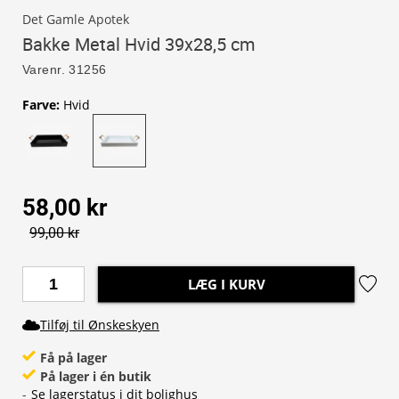
Det Gamle Apotek
Bakke Metal Hvid 39x28,5 cm
Varenr.
31256
Farve
:
Hvid
58,00 kr
99,00 kr
LÆG I KURV
Tilføj til Ønskeskyen
Få på lager
På lager i én butik
-
Se lagerstatus i dit bolighus