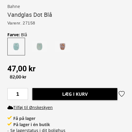
Bahne
Vandglas Dot Blå
Varenr.
27158
Farve
:
Blå
47,00 kr
82,00 kr
LÆG I KURV
Tilføj til Ønskeskyen
Få på lager
På lager i én butik
-
Se lagerstatus i dit bolighus