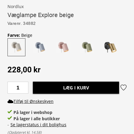
Nordlux
Væglampe Explore beige
Varenr.
34882
Farve
:
Beige
228,00 kr
LÆG I KURV
Tilføj til Ønskeskyen
På lager i webshop
På lager i alle butikker
-
Se lagerstatus i dit bolighus
(
Opdateret kl. 14.58
)