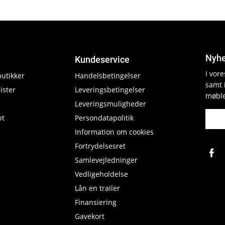
Nyhe
Kundeservice
I vor
butikker
Handelsbetingelser
samt 
ister
Leveringsbetingelser
møble
Leveringsmuligheder
pt
Persondatapolitik
Information om cookies
Fortrydelsesret
Samlevejledninger
Vedligeholdelse
Lån en trailer
Finansiering
Gavekort