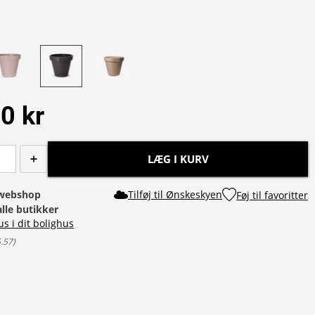
0 kr
LÆG I KURV
i webshop
Tilføj til Ønskeskyen
Føj til favoritter
alle butikker
us i dit bolighus
5.57
)