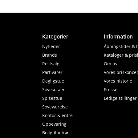
Kategorier
Information
Nyheder
Åbningstider & 
Brands
Kataloger & prisl
Restsalg
Om os
Partivarer
Vores priskonce
Dagligstue
Vores historie
Sovesofaer
Presse
Spisestue
Ledige stillinger
Soveværelse
Kontor & entré
Opbevaring
Boligtilbehør