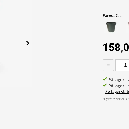
Farve
:
Grå
158,0
På lager 
På lager i 
-
Se lagerstat
(
Opdateret kl. 1