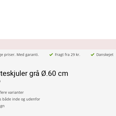
ge priser. Med garanti.
Fragt fra 29 kr.
Danskejet
teskjuler grå Ø.60 cm
0
lere varianter
s både inde og udenfor
ign