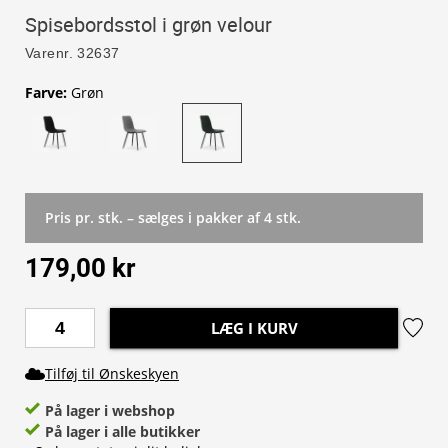
Spisebordsstol i grøn velour
Varenr.
32637
Farve
:
Grøn
Pris pr. stk. – sælges i pakker af 4 stk.
179,00 kr
LÆG I KURV
Tilføj til Ønskeskyen
På lager i webshop
På lager i alle butikker