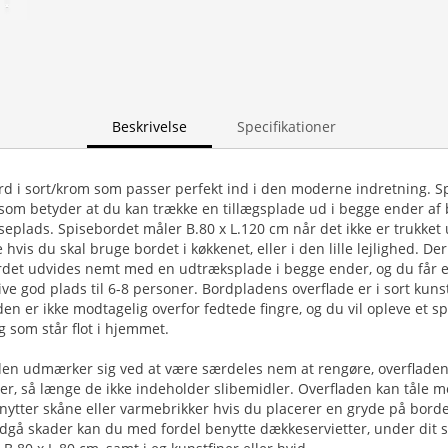
Beskrivelse
Specifikationer
ord i sort/krom som passer perfekt ind i den moderne indretning. S
som betyder at du kan trække en tillægsplade ud i begge ender af 
eplads. Spisebordet måler B.80 x L.120 cm når det ikke er trukket 
 hvis du skal bruge bordet i køkkenet, eller i den lille lejlighed. Der
rdet udvides nemt med en udtræksplade i begge ender, og du får 
ive god plads til 6-8 personer. Bordpladens overflade er i sort kun
den er ikke modtagelig overfor fedtede fingre, og du vil opleve et 
 som står flot i hjemmet.
den udmærker sig ved at være særdeles nem at rengøre, overfladen 
er, så længe de ikke indeholder slibemidler. Overfladen kan tåle 
nytter skåne eller varmebrikker hvis du placerer en gryde på bord
undgå skader kan du med fordel benytte dækkeservietter, under dit s