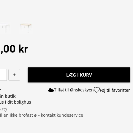
,00 kr
LÆG I KURV
r
Tilføj til Ønskeskyen
Føj til favoritter
 én butik
us i dit bolighus
9.57
)
il en ikke brofast ø – kontakt kundeservice