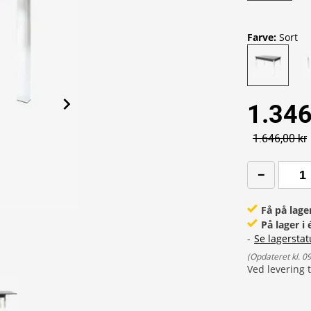
Farve
:
Sort
1.346
1.646,00 kr
Få på lage
På lager i
-
Se lagerstat
(
Opdateret kl. 0
Ved levering t