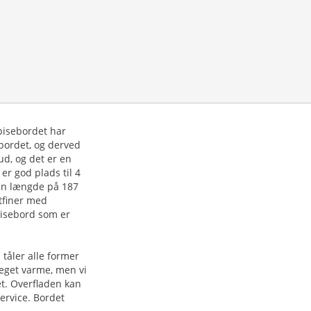
pisebordet har
bordet, og derved
ud, og det er en
 er god plads til 4
en længde på 187
stfiner med
spisebord som er
tåler alle former
meget varme, men vi
et. Overfladen kan
ervice. Bordet