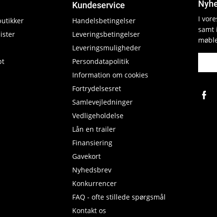
Nyhe
Kundeservice
I vor
butikker
Handelsbetingelser
samt 
ister
Leveringsbetingelser
møble
Leveringsmuligheder
pt
Persondatapolitik
Information om cookies
Fortrydelsesret
Samlevejledninger
Vedligeholdelse
Lån en trailer
Finansiering
Gavekort
Nyhedsbrev
Konkurrencer
FAQ - ofte stillede spørgsmål
Kontakt os