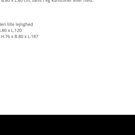
 B.80 x L.80 cm, samt i eg kunstfiner eller hvid.
den lille lejlighed
B.80 x L.120
 H.76 x B.80 x L.187