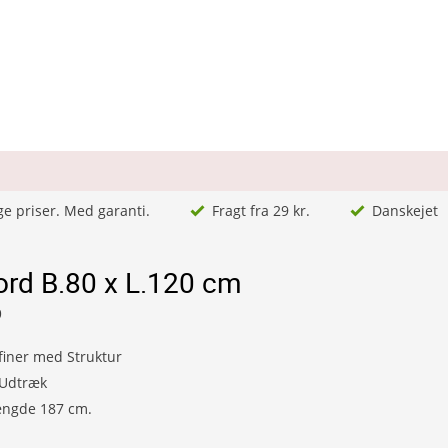
ge priser. Med garanti.
Fragt fra 29 kr.
Danskejet
ord B.80 x L.120 cm
9
finer med Struktur
 Udtræk
ængde 187 cm.