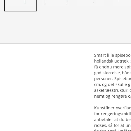
Smart lille spiseb
hollandsk udtræk, 
få endnu mere spis
god størrelse, både
personer. Spisebo
cm, og det skulle g
asketræsstruktur, 
nemt og rengøre og
Kunstfiner overfla
for rengøringsmidl
anbefaler at du be
ridses, så for at 