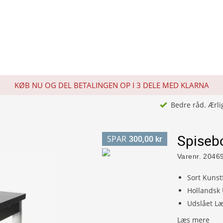
KØB NU OG DEL BETALINGEN OP I 3 DELE MED KLARNA
Bedre råd. Ærli
Spiseb
SPAR
300,00 kr
Varenr.
2046
Sort Kunst
Hollandsk
Udslået L
Læs mere