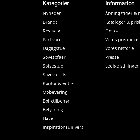
Kategorier
Information
Nyheder
Åbningstider & 
Brands
Kataloger & prisl
Restsalg
Om os
Partivarer
Vores priskonce
Dagligstue
Vores historie
Sovesofaer
Presse
Spisestue
Ledige stillinger
Soveværelse
Kontor & entré
Opbevaring
Boligtilbehør
Belysning
Have
Inspirationsunivers