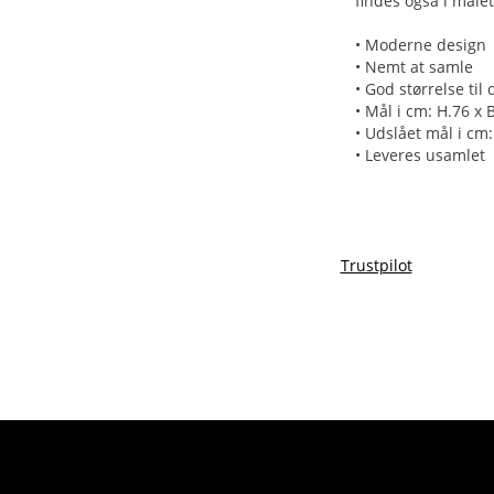
findes også i målet
• Moderne design
• Nemt at samle
• God størrelse til 
• Mål i cm: H.76 x 
• Udslået mål i cm:
• Leveres usamlet
Trustpilot