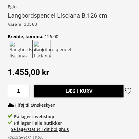
Eglo
Langbordspendel Lisciana B.126 cm
Varenr.
30363
Bredde, komma
:
126.00
1.455,00 kr
LÆG I KURV
Tilføj til Ønskeskyen
På lager i webshop
På lager i alle butikker
-
Se lagerstatus i dit bolighus
(
Opdateret kl. 18.57
)