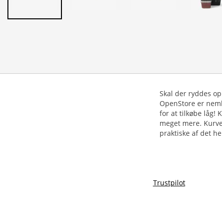
Skal der ryddes o
OpenStore er nemli
for at tilkøbe låg! 
meget mere. Kurven
praktiske af det he
Trustpilot