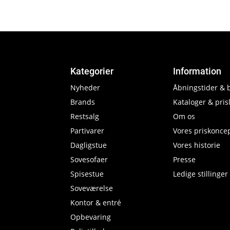
Kategorier
Information
Nyheder
Åbningstider & 
Brands
Kataloger & prisl
Restsalg
Om os
Partivarer
Vores priskonce
Dagligstue
Vores historie
Sovesofaer
Presse
Spisestue
Ledige stillinger
Soveværelse
Kontor & entré
Opbevaring