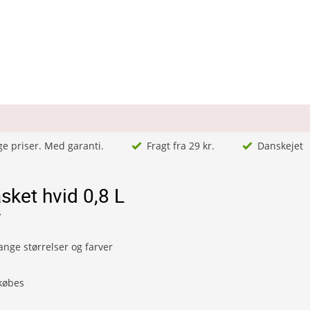
ge priser. Med garanti.
Fragt fra 29 kr.
Danskejet
sket hvid 0,8 L
7
ange størrelser og farver
e
lkøbes