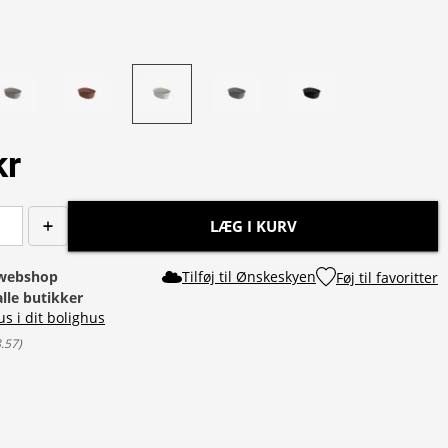
kr
LÆG I KURV
i webshop
Tilføj til Ønskeskyen
Føj til favoritter
alle butikker
us i dit bolighus
8.57
)