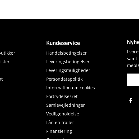
Nyhe
Kundeservice
I vor
butikker
Handelsbetingelser
samt 
ister
Leveringsbetingelser
møble
Leveringsmuligheder
pt
Persondatapolitik
Information om cookies
Fortrydelsesret
Samlevejledninger
Vedligeholdelse
Lån en trailer
Finansiering