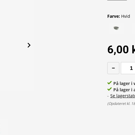
Farve
:
Hvid
6,00 
På lager 
På lager i 
-
Se lagerstat
(
Opdateret kl. 1