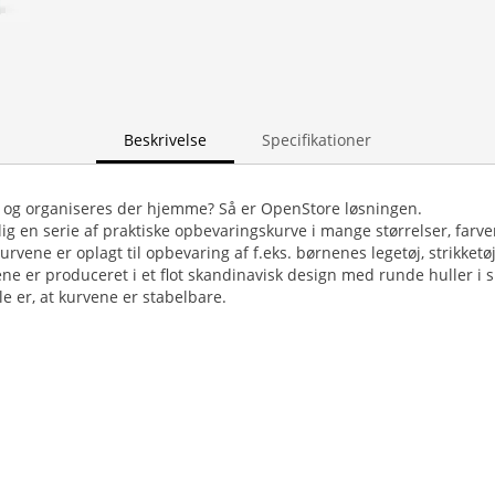
Beskrivelse
Specifikationer
p og organiseres der hjemme? Så er OpenStore løsningen.
g en serie af praktiske opbevaringskurve i mange størrelser, far
Kurvene er oplagt til opbevaring af f.eks. børnenes legetøj, strikketøj
e er produceret i et flot skandinavisk design med runde huller i 
le er, at kurvene er stabelbare.