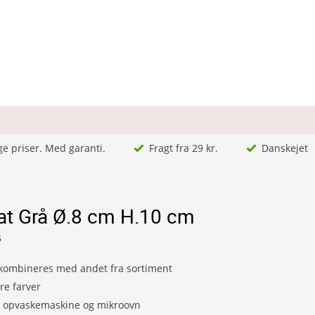
ge priser. Med garanti.
Fragt fra 29 kr.
Danskejet
at Grå Ø.8 cm H.10 cm
6
kombineres med andet fra sortiment
ere farver
e opvaskemaskine og mikroovn