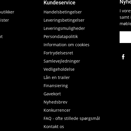
Nyhe
Kundeservice
I vor
butikker
Handelsbetingelser
samt 
ister
Leveringsbetingelser
møble
Leveringsmuligheder
pt
Persondatapolitik
Information om cookies
Fortrydelsesret
Samlevejledninger
Vedligeholdelse
Lån en trailer
Finansiering
Gavekort
Nyhedsbrev
Konkurrencer
FAQ - ofte stillede spørgsmål
Kontakt os