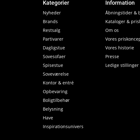
Kategorier
Information
Nyheder
Åbningstider & 
Brands
Kataloger & prisl
Restsalg
Om os
Partivarer
Vores priskonce
Dagligstue
Vores historie
Sovesofaer
Presse
Spisestue
Ledige stillinger
Soveværelse
Kontor & entré
Opbevaring
Boligtilbehør
Belysning
Have
Inspirationsunivers