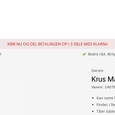
KØB NU OG DEL BETALINGEN OP I 3 DELE MED KLARNA
l
Bedre råd. Ærli
Dacore
Krus M
Varenr.
2407
Kan nemt 
Findes i fl
Tåler båd