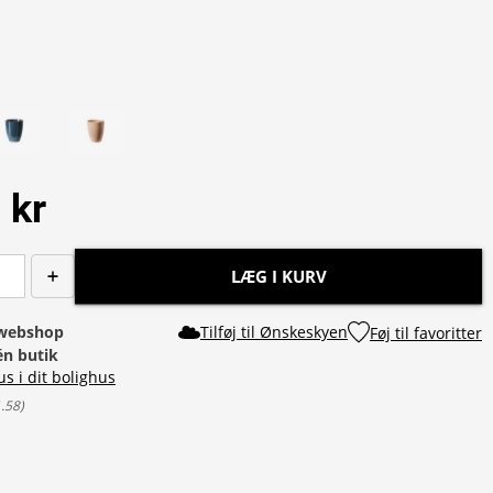
 kr
LÆG I KURV
i webshop
Tilføj til Ønskeskyen
Føj til favoritter
 én butik
us i dit bolighus
1.58
)