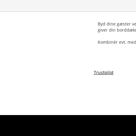
Byd dine gæster ve
giver din borddæk
Kombinér evt. med
Trustpilot