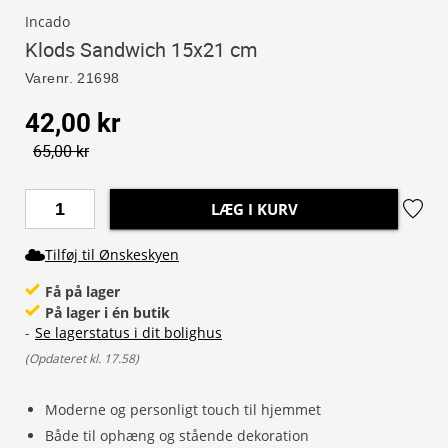
Incado
Klods Sandwich 15x21 cm
Varenr.
21698
42,00 kr
65,00 kr
LÆG I KURV
Tilføj til Ønskeskyen
Få på lager
På lager i én butik
-
Se lagerstatus i dit bolighus
(
Opdateret kl. 17.58
)
Moderne og personligt touch til hjemmet
Både til ophæng og stående dekoration