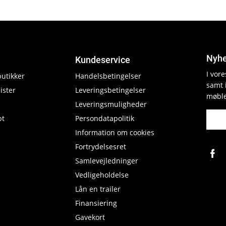
Nyhe
Kundeservice
I vor
butikker
Handelsbetingelser
samt 
ister
Leveringsbetingelser
møble
Leveringsmuligheder
pt
Persondatapolitik
Information om cookies
Fortrydelsesret
Samlevejledninger
Vedligeholdelse
Lån en trailer
Finansiering
Gavekort