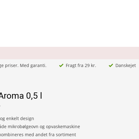
ge priser. Med garanti.
Fragt fra 29 kr.
Danskejet
Aroma 0,5 l
4
 og enkelt design
både mikrobølgeovn og opvaskemaskine
kombineres med andet fra sortiment