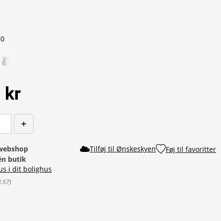
50
 kr
 webshop
Tilføj til Ønskeskyen
Føj til favoritter
 én butik
us i dit bolighus
8.57
)