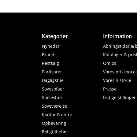
Kategorier
Information
Nyheder
Åbningstider & 
Brands
Kataloger & prisl
Restsalg
Om os
Partivarer
Vores priskonce
Dagligstue
Vores historie
Sovesofaer
Presse
Spisestue
Ledige stillinger
Soveværelse
Kontor & entré
Opbevaring
Boligtilbehør