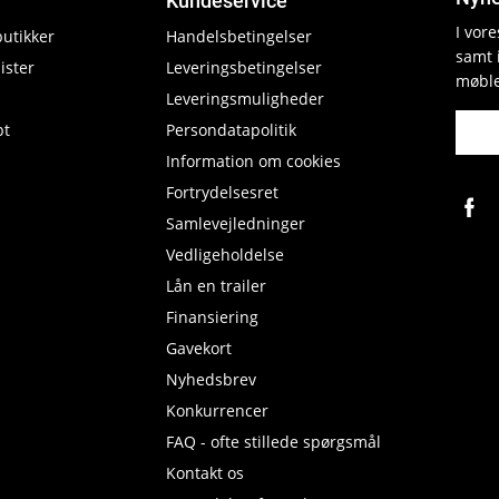
Kundeservice
I vor
butikker
Handelsbetingelser
samt 
ister
Leveringsbetingelser
møble
Leveringsmuligheder
pt
Persondatapolitik
Information om cookies
Fortrydelsesret
Samlevejledninger
Vedligeholdelse
Lån en trailer
Finansiering
Gavekort
Nyhedsbrev
Konkurrencer
FAQ - ofte stillede spørgsmål
Kontakt os