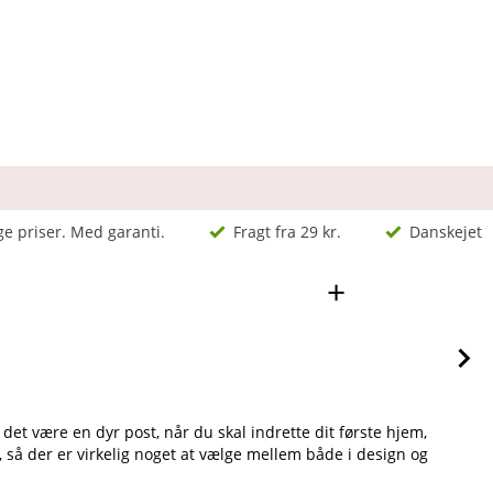
ge priser. Med garanti.
Fragt fra 29 kr.
Danskejet
+
det være en dyr post, når du skal indrette dit første hjem,
, så der er virkelig noget at vælge mellem både i design og