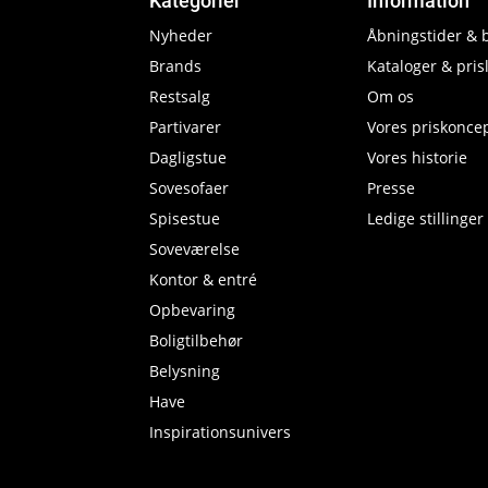
Kategorier
Information
Nyheder
Åbningstider & 
Brands
Kataloger & prisl
Restsalg
Om os
Partivarer
Vores priskonce
Dagligstue
Vores historie
Sovesofaer
Presse
Spisestue
Ledige stillinger
Soveværelse
Kontor & entré
Opbevaring
Boligtilbehør
Belysning
Have
Inspirationsunivers