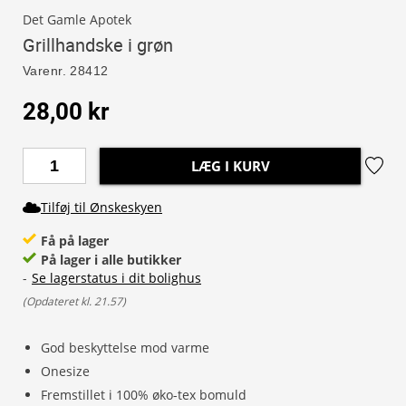
Det Gamle Apotek
Grillhandske i grøn
Varenr.
28412
28,00 kr
LÆG I KURV
Tilføj til Ønskeskyen
Få på lager
På lager i alle butikker
-
Se lagerstatus i dit bolighus
(
Opdateret kl. 21.57
)
God beskyttelse mod varme
Onesize
Fremstillet i 100% øko-tex bomuld