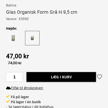
Bahne
Glas Organisk Form Grå H.9,5 cm
Varenr.
33392
Højde
:
47,00 kr
74,00 kr
LÆG I KURV
Tilføj til Ønskeskyen
Få på lager
På lager i én butik
-
Se lagerstatus i dit bolighus