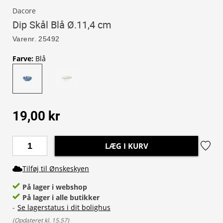
Dacore
Dip Skål Blå Ø.11,4 cm
Varenr.
25492
Farve
:
Blå
19,00 kr
LÆG I KURV
Tilføj til Ønskeskyen
På lager i webshop
På lager i alle butikker
-
Se lagerstatus i dit bolighus
(
Opdateret kl. 15.57
)