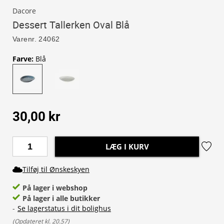
Dacore
Dessert Tallerken Oval Blå
Varenr.
24062
Farve
:
Blå
30,00 kr
LÆG I KURV
Tilføj til Ønskeskyen
På lager i webshop
På lager i alle butikker
-
Se lagerstatus i dit bolighus
(
Opdateret kl. 20.57
)