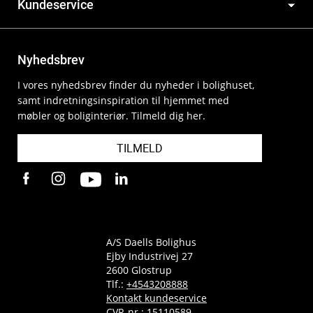
Kundeservice
Nyhedsbrev
I vores nyhedsbrev finder du nyheder i bolighuset,
samt indretningsinspiration til hjemmet med
møbler og boliginteriør. Tilmeld dig her.
TILMELD
A/S Daells Bolighus
Ejby Industrivej 27
2600 Glostrup
Tlf.:
+4543208888
Kontakt kundeservice
CVR-nr.: 15110589