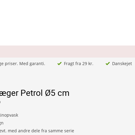
ge priser. Med garanti.
Fragt fra 29 kr.
Danskejet
ger Petrol Ø5 cm
9
kinopvask
gn
evt. med andre dele fra samme serie