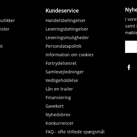
Nyhe
Kundeservice
I vor
butikker
Handelsbetingelser
samt 
ister
Leveringsbetingelser
møble
Leveringsmuligheder
pt
Persondatapolitik
Information om cookies
Fortrydelsesret
Samlevejledninger
Vedligeholdelse
Lån en trailer
Finansiering
Gavekort
Nyhedsbrev
Konkurrencer
FAQ - ofte stillede spørgsmål