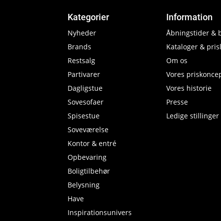
Kategorier
Information
Nyheder
Åbningstider & 
Brands
Kataloger & prisl
Restsalg
Om os
Partivarer
Vores priskonce
Dagligstue
Vores historie
Sovesofaer
Presse
Spisestue
Ledige stillinger
Soveværelse
Kontor & entré
Opbevaring
Boligtilbehør
Belysning
Have
Inspirationsunivers