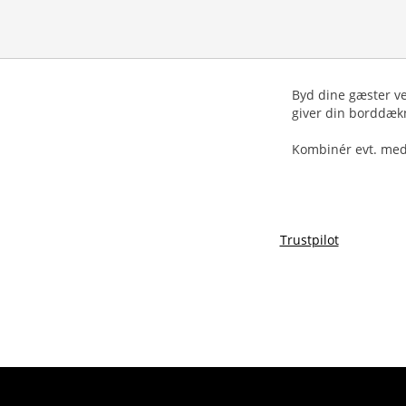
Byd dine gæster ve
giver din borddæk
Kombinér evt. med
Trustpilot