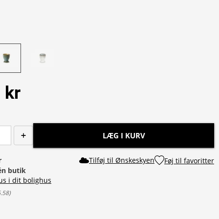
 kr
LÆG I KURV
r
Tilføj til Ønskeskyen
Føj til favoritter
 én butik
us i dit bolighus
6.58
)