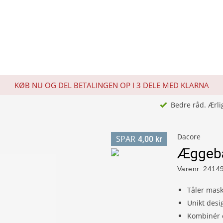
KØB NU OG DEL BETALINGEN OP I 3 DELE MED KLARNA
Bedre råd. Ærli
Dacore
SPAR
4,00 kr
Æggebæ
Varenr.
2414
Tåler mas
Unikt desi
Kombinér 