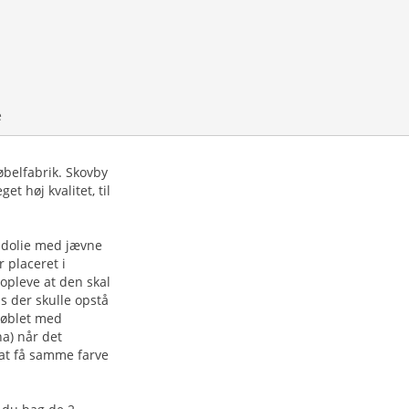
e
øbelfabrik. Skovby
t høj kvalitet, til
vidolie med jævne
 placeret i
 opleve at den skal
is der skulle opstå
møblet med
na) når det
r at få samme farve