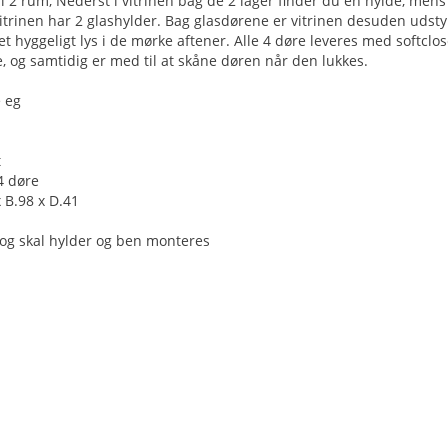
 i 2 rum, Nederst i vitrinen bag de 2 låger finder du en hylde, men
 vitrinen har 2 glashylder. Bag glasdørene er vitrinen desuden udst
et hyggeligt lys i de mørke aftener. Alle 4 døre leveres med softcl
e, og samtidig er med til at skåne døren når den lukkes.
e eg
t
 4 døre
x B.98 x D.41
dog skal hylder og ben monteres