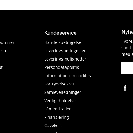
Nyhe
Kundeservice
I vor
butikker
Handelsbetingelser
samt 
ister
Leveringsbetingelser
møble
Leveringsmuligheder
pt
Persondatapolitik
Information om cookies
Fortrydelsesret
Samlevejledninger
Vedligeholdelse
Lån en trailer
Finansiering
Gavekort