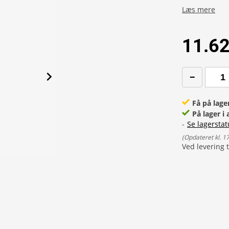
Læs mere
11.62
Få på lage
På lager i 
-
Se lagerstat
(
Opdateret kl. 1
Ved levering t