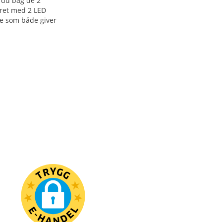
s du bag de 2
yret med 2 LED
ose som både giver