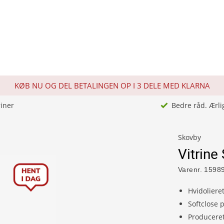
KØB NU OG DEL BETALINGEN OP I 3 DELE MED KLARNA
riner
Bedre råd. Ærli
Skovby
Vitrine
Varenr.
1598
Hvidoliere
Softclose 
Producere