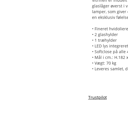
Vitrinen er inddelt
glaslåger øverst i
lamper, som giver 
en eksklusiv følels
• Fineret hvidolier
• 2 glashylder
• 1 træhylder
• LED lys integrere
• Softclose på alle
• Mål i cm.: H.182 
• Vægt: 70 kg
• Leveres samlet, 
Trustpilot