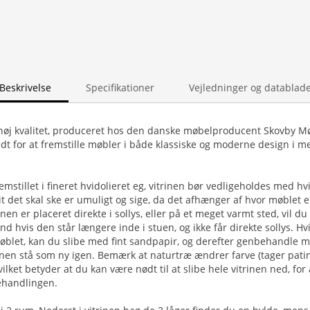
Beskrivelse
Specifikationer
Vejledninger og datablad
 høj kvalitet, produceret hos den danske møbelproducent Skovby M
t for at fremstille møbler i både klassiske og moderne design i mege
emstillet i fineret hvidolieret eg, vitrinen bør vedligeholdes med h
t det skal ske er umuligt og sige, da det afhænger af hvor møblet er
nen er placeret direkte i sollys, eller på et meget varmt sted, vil du
nd hvis den står længere inde i stuen, og ikke får direkte sollys. Hv
møblet, kan du slibe med fint sandpapir, og derefter genbehandle 
trinen stå som ny igen. Bemærk at naturtræ ændrer farve (tager pati
vilket betyder at du kan være nødt til at slibe hele vitrinen ned, fo
ehandlingen.