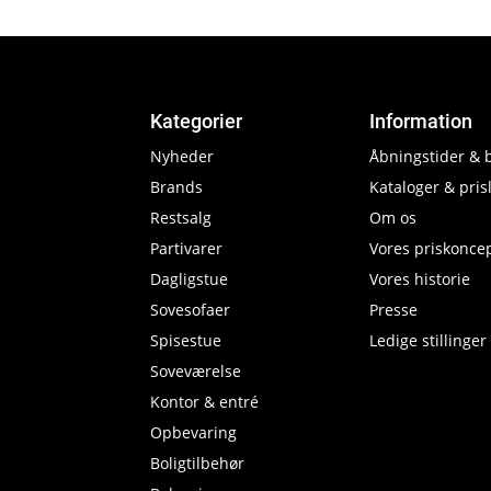
Kategorier
Information
Nyheder
Åbningstider & 
Brands
Kataloger & prisl
Restsalg
Om os
Partivarer
Vores priskonce
Dagligstue
Vores historie
Sovesofaer
Presse
Spisestue
Ledige stillinger
Soveværelse
Kontor & entré
Opbevaring
Boligtilbehør