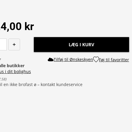
4,00 kr
LÆG I KURV
r
Tilføj til Ønskeskyen
Føj til favoritter
alle butikker
us i dit bolighus
7.58
)
il en ikke brofast ø – kontakt kundeservice