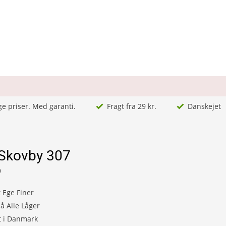
ge priser. Med garanti.
Fragt fra 29 kr.
Danskejet
 Skovby 307
9
t Ege Finer
på Alle Låger
t i Danmark