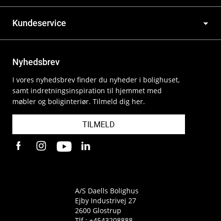
Kundeservice
Nyhedsbrev
I vores nyhedsbrev finder du nyheder i bolighuset,
samt indretningsinspiration til hjemmet med
møbler og boliginteriør. Tilmeld dig her.
TILMELD
A/S Daells Bolighus
Ejby Industrivej 27
2600 Glostrup
Tlf.:
+4543208888