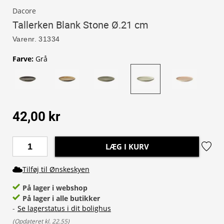
Dacore
Tallerken Blank Stone Ø.21 cm
Varenr.
31334
Farve
:
Grå
42,00 kr
LÆG I KURV
Tilføj til Ønskeskyen
På lager i webshop
På lager i alle butikker
-
Se lagerstatus i dit bolighus
(
Opdateret kl. 22.55
)