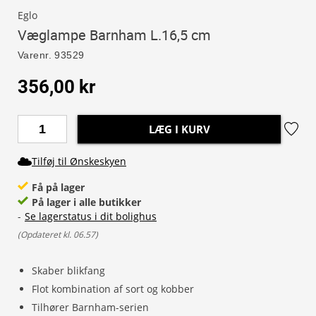
Eglo
Væglampe Barnham L.16,5 cm
Varenr.
93529
356,00 kr
LÆG I KURV
Tilføj til Ønskeskyen
Få på lager
På lager i alle butikker
-
Se lagerstatus i dit bolighus
(
Opdateret kl. 06.57
)
Skaber blikfang
Flot kombination af sort og kobber
Tilhører Barnham-serien