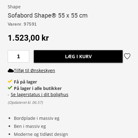
Shape
Sofabord Shape® 55 x 55 cm
Varenr.
97591
1.523,00 kr
LÆG I KURV
Tilføj til Ønskeskyen
Få på lager
På lager i alle butikker
-
Se lagerstatus i dit bolighus
(
Opdateret kl. 06.57
)
Bordplade i massiv eg
Ben i massiv eg
Moderne og tidløst design