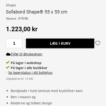
Shape
Sofabord Shape® 55 x 55 cm
Varenr.
97595
1.223,00 kr
LÆG I KURV
Tilføj til Ønskeskyen
På lager i webshop
På lager i alle butikker
-
Se lagerstatus i dit bolighus
(
Opdateret kl. 15.58
)
Bordplade i hvid laminat med krydsfiner kant
Ben i maasiv eg
Moderne og tidløst design