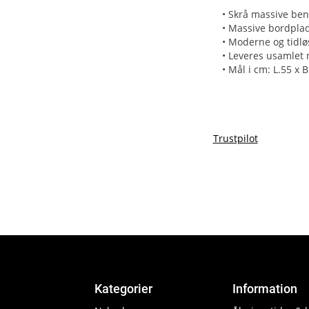
• Skrå massive ben
• Massive bordplad
• Moderne og tidlø
• Leveres usamlet 
• Mål i cm: L.55 x 
Trustpilot
Kategorier
Information