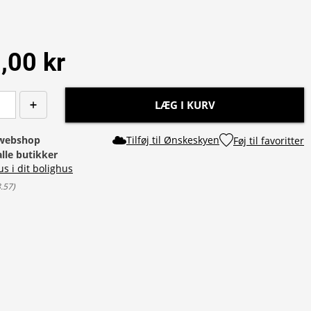
,00 kr
LÆG I KURV
i webshop
Tilføj til Ønskeskyen
Føj til favoritter
alle butikker
us i dit bolighus
8.57
)