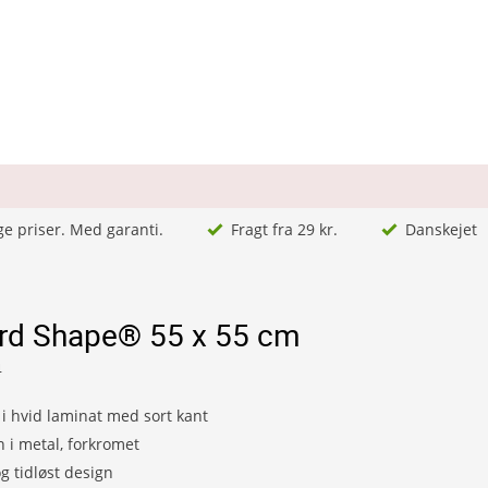
ge priser. Med garanti.
Fragt fra 29 kr.
Danskejet
rd Shape® 55 x 55 cm
4
i hvid laminat med sort kant
n i metal, forkromet
 tidløst design