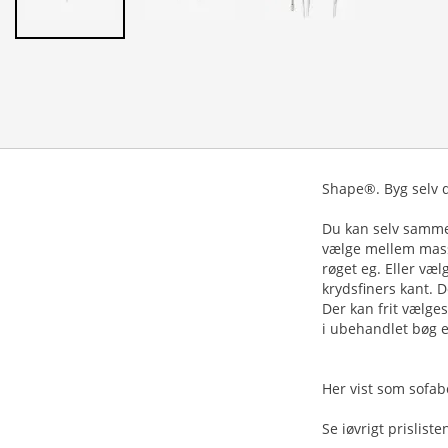
Shape®. Byg selv d
Du kan selv sammen
vælge mellem massi
røget eg. Eller væ
krydsfiners kant. 
Der kan frit vælge
i ubehandlet bøg el
Her vist som sofab
Se iøvrigt prislist