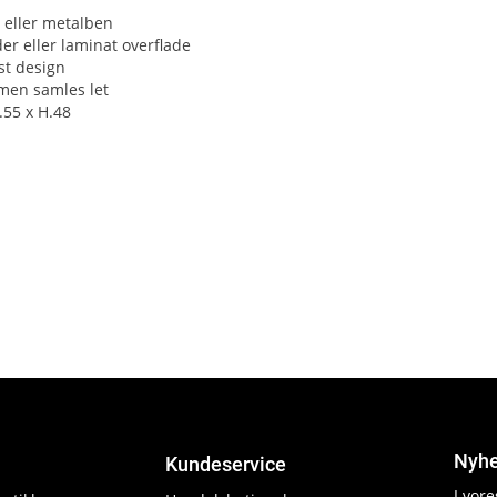
 eller metalben
er eller laminat overflade
st design
men samles let
B.55 x H.48
Nyhe
Kundeservice
I vor