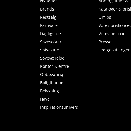
Nyheder
Åbningstider & 
Brands
Kataloger & prisl
Restsalg
Om os
Partivarer
Vores priskonce
Dagligstue
Vores historie
Sovesofaer
Presse
Spisestue
Ledige stillinger
Soveværelse
Kontor & entré
Opbevaring
Boligtilbehør
Belysning
Have
Inspirationsunivers