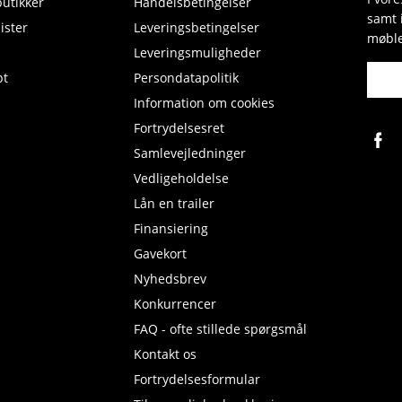
butikker
Handelsbetingelser
samt 
ister
Leveringsbetingelser
møble
Leveringsmuligheder
pt
Persondatapolitik
Information om cookies
Fortrydelsesret
Samlevejledninger
Vedligeholdelse
Lån en trailer
Finansiering
Gavekort
Nyhedsbrev
Konkurrencer
FAQ - ofte stillede spørgsmål
Kontakt os
Fortrydelsesformular