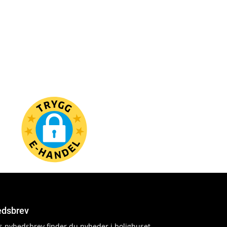
dsbrev
es nyhedsbrev finder du nyheder i bolighuset,