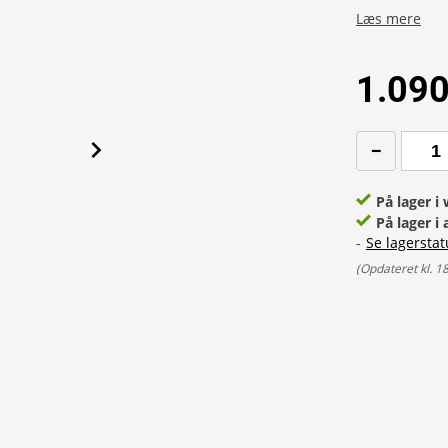
Læs mere
1.090
På lager 
På lager i 
-
Se lagerstat
(
Opdateret kl. 1