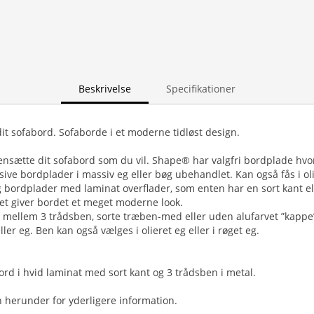
Beskrivelse
Specifikationer
it sofabord. Sofaborde i et moderne tidløst design.
sætte dit sofabord som du vil. Shape® har valgfri bordplade hvor
ve bordplader i massiv eg eller bøg ubehandlet. Kan også fås i olie
lg bordplader med laminat overflader, som enten har en sort kant el
Det giver bordet et meget moderne look.
s mellem 3 trådsben, sorte træben-med eller uden alufarvet ”kappe
ler eg. Ben kan også vælges i olieret eg eller i røget eg.
ord i hvid laminat med sort kant og 3 trådsben i metal.
en herunder for yderligere information.