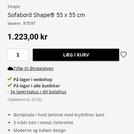
Shape
Sofabord Shape® 55 x 55 cm
Varenr.
97597
1.223,00 kr
LÆG I KURV
Tilføj til Ønskeskyen
På lager i webshop
På lager i alle butikker
-
Se lagerstatus i dit bolighus
(
Opdateret kl. 22.55
)
Bordplade i hvid laminat med krydsfiner kant
3 tråds ben i metal, forkromet
Moderne og tidløst design