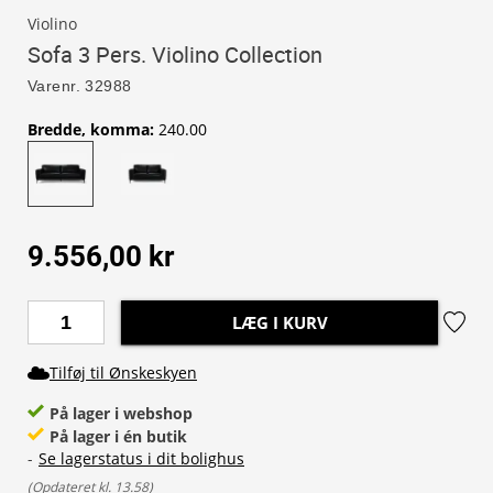
Violino
Sofa 3 Pers. Violino Collection
Varenr.
32988
Bredde, komma
:
240.00
9.556,00 kr
LÆG I KURV
Tilføj til Ønskeskyen
På lager i webshop
På lager i én butik
-
Se lagerstatus i dit bolighus
(
Opdateret kl. 13.58
)