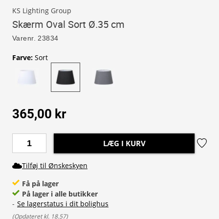
KS Lighting Group
Skærm Oval Sort Ø.35 cm
Varenr.
23834
Farve
:
Sort
365,00 kr
LÆG I KURV
Tilføj til Ønskeskyen
Få på lager
På lager i alle butikker
-
Se lagerstatus i dit bolighus
(
Opdateret kl. 18.57
)